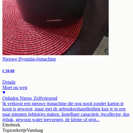
Nieuwe Hyundai-ijsmachine
€ 50,00
Details
Moet nu weg
Ophalen
Nieuw
Zelfvriezend
Ik verkoop een nieuwe ijsmachine die nog nooit zonder karton te
koop is geweest, maar met de gebruikershandleiding kun je in een
paar minuten ijsblokjes maken. Instelbare capaciteit: ijscollector, dus
ijsbak, gewoon water toevoegen, de kleine of grot...
Etterbeek
Topzoekertje
Vandaag