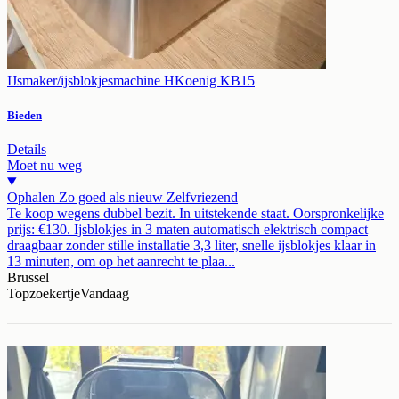
IJsmaker/ijsblokjesmachine HKoenig KB15
Bieden
Details
Moet nu weg
Ophalen
Zo goed als nieuw
Zelfvriezend
Te koop wegens dubbel bezit. In uitstekende staat. Oorspronkelijke
prijs: €130. Ijsblokjes in 3 maten automatisch elektrisch compact
draagbaar zonder stille installatie 3,3 liter, snelle ijsblokjes klaar in
13 minuten, om op het aanrecht te plaa...
Brussel
Topzoekertje
Vandaag