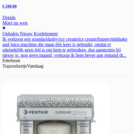
€ 100,00
Details
Moet nu weg
Ophalen
Nieuw
Koelelement
Ik verkoop een granita/slushy/ice cream/ice cream/frappe/milshake
and juice-machine die maar één keer is gebruikt, omdat er
uiteindelijk geen tijd is om hem te gebruiken, dus aangezien hij
nieuw is, nog geen maand, verkoop ik hem liever aan iemand di...
Etterbeek
Topzoekertje
Vandaag