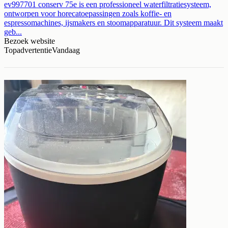
ev997701 conserv 75e is een professioneel waterfiltratiesysteem,
ontworpen voor horecatoepassingen zoals koffie- en
espressomachines, ijsmakers en stoomapparatuur. Dit systeem maakt
geb...
Bezoek website
Topadvertentie
Vandaag