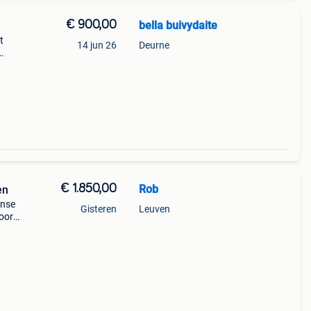
€ 900,00
bella buivydaite
t
14 jun 26
Deurne
te 95
€ 1.850,00
Rob
en
anse
Gisteren
Leuven
voor
rs en
30/e