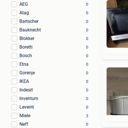
AEG
0
Atag
0
Bartscher
0
Bauknecht
0
Blokker
0
Boretti
0
Bosch
0
Etna
0
Gorenje
0
IKEA
0
Indesit
0
Inventum
0
Leventi
0
Miele
3
Neff
0