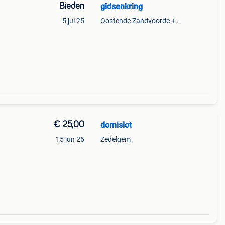
Bieden
gidsenkring
5 jul 25
Oostende Zandvoorde +Oostende
€ 25,00
domislot
15 jun 26
Zedelgem