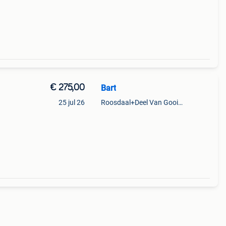
€ 275,00
Bart
25 jul 26
Roosdaal+Deel Van Gooik En Sint-Kwintens-Lennik