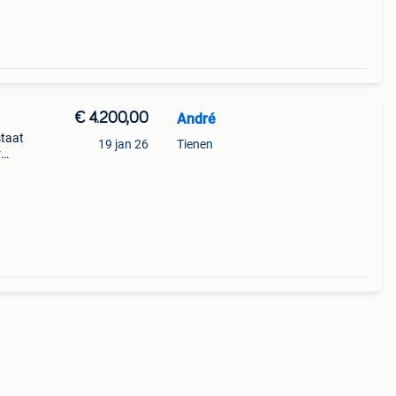
€ 4.200,00
André
staat
19 jan 26
Tienen
r
85 cm
d 72