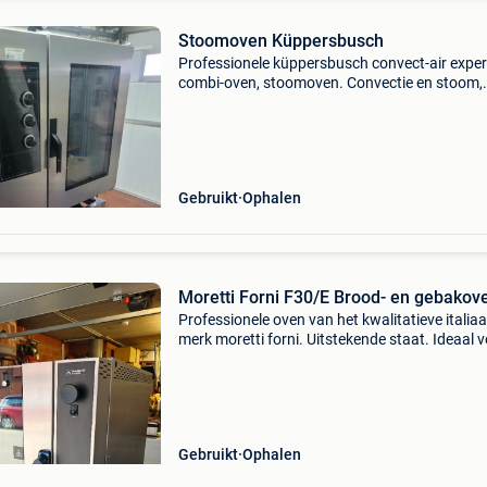
Stoomoven Küppersbusch
Professionele küppersbusch convect-air exper
combi-oven, stoomoven. Convectie en stoom,
geschikt voor grillen, bakken en braden. Breed
hoogte oven 96 hoogte met onderstel 172cm
diepte 81cm let o
Gebruikt
Ophalen
Moretti Forni F30/E Brood- en gebakov
Professionele oven van het kwalitatieve italia
merk moretti forni. Uitstekende staat. Ideaal 
bakkerijen, horecazaken, lunchbars en traiteu
hobbychefs. Technische kenmerken: model: f
Gebruikt
Ophalen