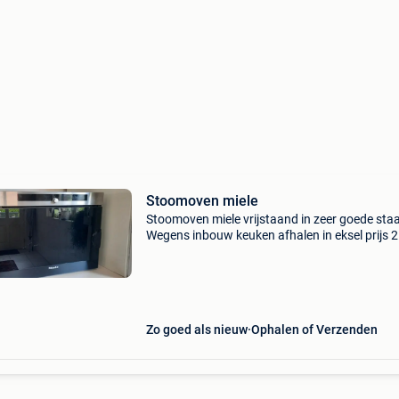
Stoomoven miele
Stoomoven miele vrijstaand in zeer goede staa
Wegens inbouw keuken afhalen in eksel prijs 
euro, winkelwaarde 1000 euro type dg 1050
edst/r01 made in germany
Zo goed als nieuw
Ophalen of Verzenden