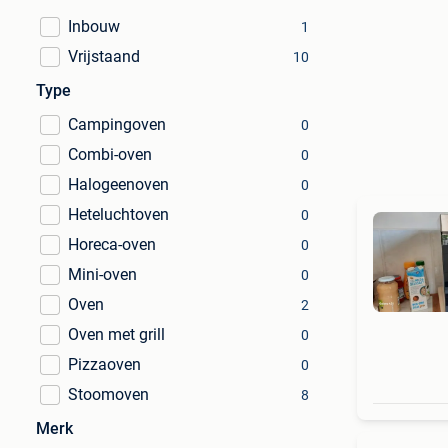
Inbouw
1
Vrijstaand
10
Type
Campingoven
0
Combi-oven
0
Halogeenoven
0
Heteluchtoven
0
Horeca-oven
0
Mini-oven
0
Oven
2
Oven met grill
0
Pizzaoven
0
Stoomoven
8
Merk