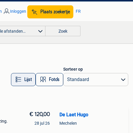
n
Inloggen
FR
Plaats zoekertje
lle afstanden…
Zoek
Sorteer op
Lijst
Foto’s
€ 120,00
De Laet Hugo
zing.
28 jul 26
Mechelen