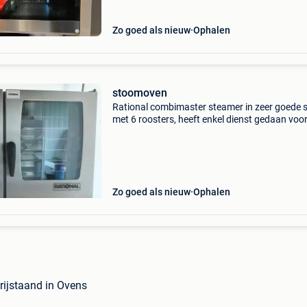
Zo goed als nieuw
Ophalen
stoomoven
Rational combimaster steamer in zeer goede 
met 6 roosters, heeft enkel dienst gedaan voo
jaarlijkse evenementen. Afmeting steamer: b 
d 80 cm h 76 cm afmeting onderstel: b 85 cm 
cm h
Zo goed als nieuw
Ophalen
ijstaand in Ovens