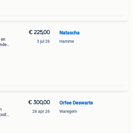
€ 225,00
Natascha
 en
3 jul 26
Hamme
tanden
€ 300,00
Orfee Deswarte
n
26 apr 26
Waregem
ooit
ng