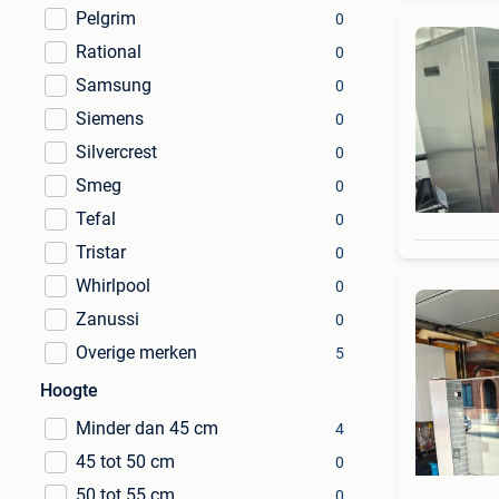
Pelgrim
0
Rational
0
Samsung
0
Siemens
0
Silvercrest
0
Smeg
0
Tefal
0
Tristar
0
Whirlpool
0
Zanussi
0
Overige merken
5
Hoogte
Minder dan 45 cm
4
45 tot 50 cm
0
50 tot 55 cm
0