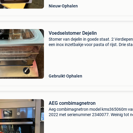
Nieuw
Ophalen
Voedselstomer Dejelin
Stomer van dejelin in goede staat. 2 Verdiepen
een inox inzetbakje voor pasta of rijst. Drie s
waaronder een stand om het gerecht warm te
houden en een timer. Mag weg vermits deze te
groot is
Gebruikt
Ophalen
AEG combimagnetron
Aeg combimagnetron model kms365060m va
2022 met serienummer 2340077. Weinig tot n
gebruikt omwille van ingebouwde oven in ons
falcon fornuis. Wordt verkocht door vervangi
naar stoomoven. Afmeti