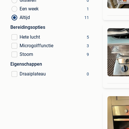
Gisteren
0
Een week
1
Altijd
11
Bereidingsopties
Hete lucht
5
Microgolffunctie
3
Stoom
9
Eigenschappen
Draaiplateau
0