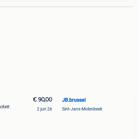
€ 90,00
JB.brussel
iteit:
2 jun 26
Sint-Jans-Molenbeek