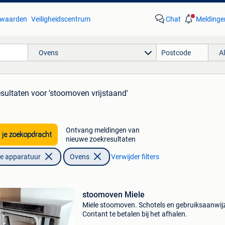
waarden
Veiligheidscentrum
Chat
Meldinge
Ovens
A
esultaten
voor 'stoomoven vrijstaand'
Ontvang meldingen van
 je zoekopdracht
nieuwe zoekresultaten
he apparatuur
Ovens
Verwijder filters
stoomoven Miele
Miele stoomoven. Schotels en gebruiksaanwij
Contant te betalen bij het afhalen.