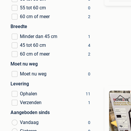
55 tot 60 cm
0
60 cm of meer
2
Breedte
Minder dan 45 cm
1
45 tot 60 cm
4
60 cm of meer
2
Moet nu weg
Moet nu weg
0
Levering
Ophalen
11
Verzenden
1
Aangeboden sinds
Vandaag
0