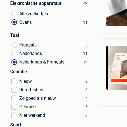
Elektronische apparatuur
Alle zoekertjes
Ovens
11
Taal
Français
3
Nederlands
11
Nederlands & Français
14
Conditie
Nieuw
2
Refurbished
0
Zo goed als nieuw
4
Gebruikt
5
Niet werkend
0
Soort