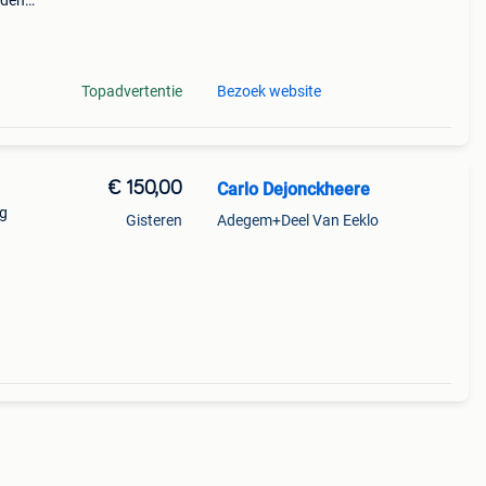
nden
perkte
tis
Topadvertentie
Bezoek website
€ 150,00
Carlo Dejonckheere
ng
Gisteren
Adegem+Deel Van Eeklo