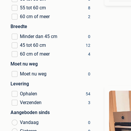
55 tot 60 cm
8
60 cm of meer
2
Breedte
Minder dan 45 cm
0
45 tot 60 cm
12
60 cm of meer
4
Moet nu weg
Moet nu weg
0
Levering
Ophalen
54
Verzenden
3
Aangeboden sinds
Vandaag
0