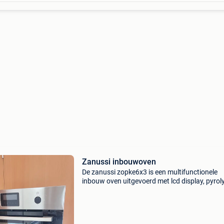
Zanussi inbouwoven
De zanussi zopke6x3 is een multifunctionele
inbouw oven uitgevoerd met lcd display, pyrol
zelfreinigend systeem en praktische bedienin
verzinkbare knoppen. Dit inbouw model is voo
van een