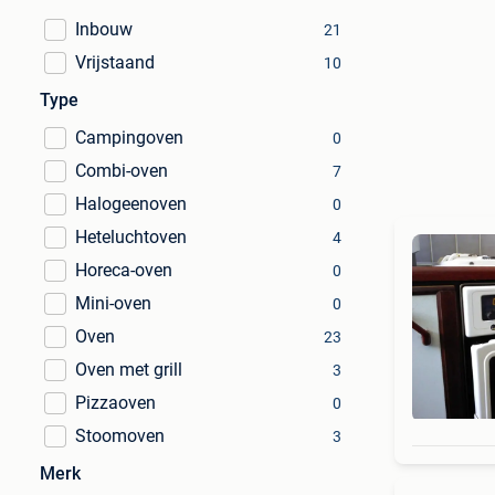
Inbouw
21
Vrijstaand
10
Type
Campingoven
0
Combi-oven
7
Halogeenoven
0
Heteluchtoven
4
Horeca-oven
0
Mini-oven
0
Oven
23
Oven met grill
3
Pizzaoven
0
Stoomoven
3
Merk