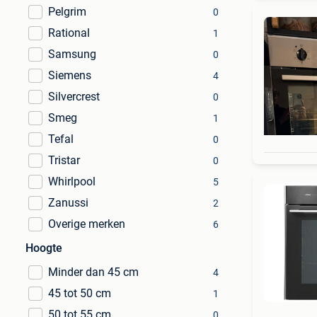
Pelgrim
0
Rational
1
Samsung
0
Siemens
4
Silvercrest
0
Smeg
1
Tefal
0
Tristar
0
Whirlpool
5
Zanussi
2
Overige merken
6
Hoogte
Minder dan 45 cm
4
45 tot 50 cm
1
50 tot 55 cm
0