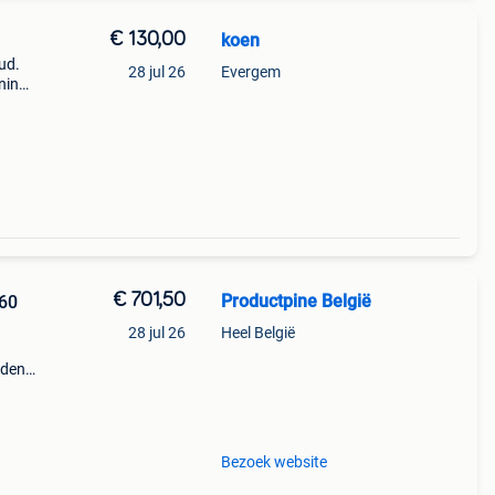
€ 130,00
koen
ud.
28 jul 26
Evergem
ning
€ 701,50
Productpine België
60
28 jul 26
Heel België
nden
perkte
tis
Bezoek website