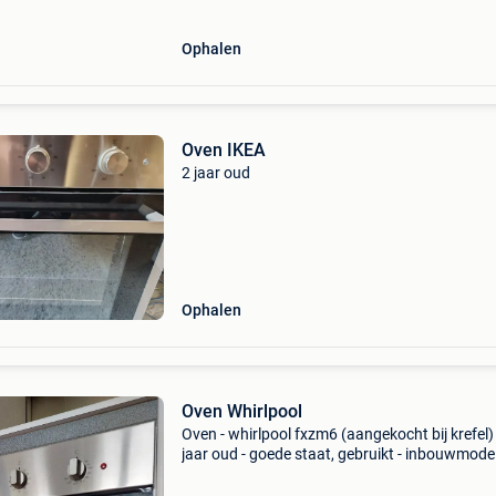
Ophalen
Oven IKEA
2 jaar oud
Ophalen
Oven Whirlpool
Oven - whirlpool fxzm6 (aangekocht bij krefel) 
jaar oud - goede staat, gebruikt - inbouwmodel
werkt perfect - weg wegens renovatiewerken