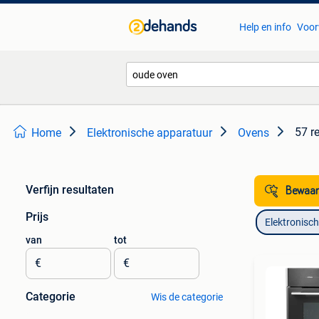
Help en info
Voor
57 r
Home
Elektronische apparatuur
Ovens
Verfijn resultaten
Bewaar
Prijs
Elektronisc
van
tot
€
€
Categorie
Wis de categorie