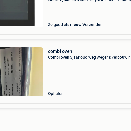
website, binnen 4 werkdagen in huis. 12 Maa
garantie. Gratis verzending boven de €20. Be
voorraad. Niet tevreden? Retourneren kan gra
binnen
Zo goed als nieuw
Verzenden
combi oven
Combi oven 3jaar oud weg wegens verbouwi
Ophalen