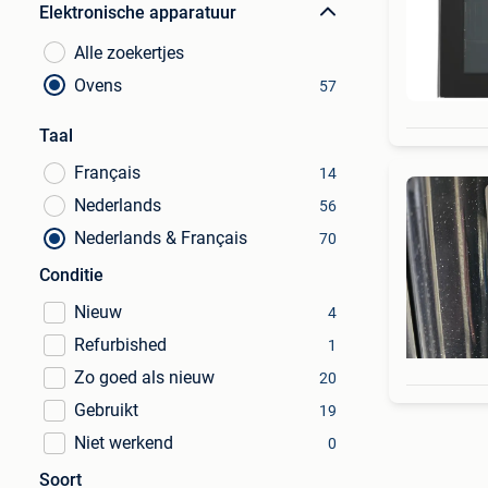
Elektronische apparatuur
Alle zoekertjes
Ovens
57
Taal
Français
14
Nederlands
56
Nederlands & Français
70
Conditie
Nieuw
4
Refurbished
1
Zo goed als nieuw
20
Gebruikt
19
Niet werkend
0
Soort