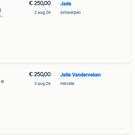
€ 250,00
Jade
d.
2 aug 26
Antwerpen
p
6, zie
iepe
€ 250,00
Jelle Vanderveken
 in
3 aug 26
Herzele
l