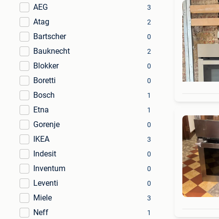
AEG
3
Atag
2
Bartscher
0
Bauknecht
2
Blokker
0
Boretti
0
Bosch
1
Etna
1
Gorenje
0
IKEA
3
Indesit
0
Inventum
0
Leventi
0
Miele
3
Neff
1