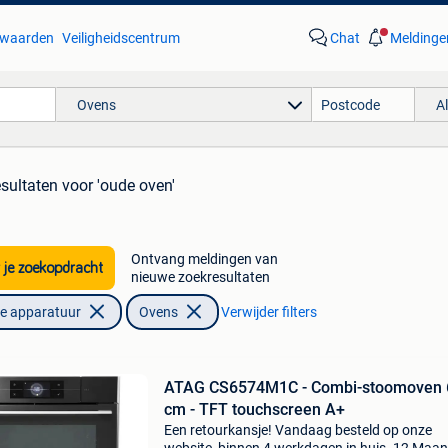
waarden
Veiligheidscentrum
Chat
Meldinge
Ovens
A
esultaten
voor 'oude oven'
Ontvang meldingen van
 je zoekopdracht
nieuwe zoekresultaten
he apparatuur
Ovens
Verwijder filters
ATAG CS6574M1C - Combi-stoomoven 
cm - TFT touchscreen A+
Een retourkansje! Vandaag besteld op onze