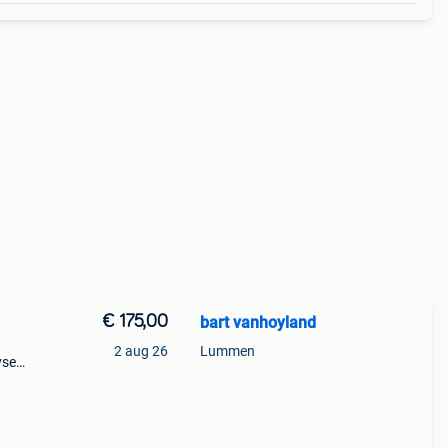
€ 175,00
bart vanhoyland
2 aug 26
Lummen
yse
g met
rzien