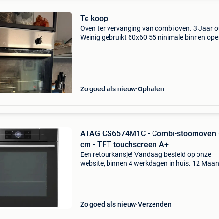
Te koop
Oven ter vervanging van combi oven. 3 Jaar o
Weinig gebruikt 60x60 55 ninimale binnen ope
inbouw
Zo goed als nieuw
Ophalen
ATAG CS6574M1C - Combi-stoomoven 
cm - TFT touchscreen A+
Een retourkansje! Vandaag besteld op onze
website, binnen 4 werkdagen in huis. 12 Maa
garantie. Gratis verzending boven de €20. Be
voorraad. Niet tevreden? Retourneren kan gra
binnen
Zo goed als nieuw
Verzenden