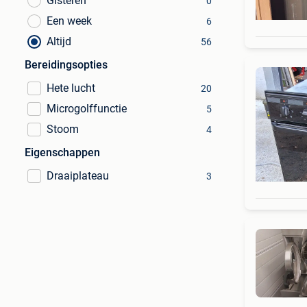
Gisteren
0
Een week
6
Altijd
56
Bereidingsopties
Hete lucht
20
Microgolffunctie
5
Stoom
4
Eigenschappen
Draaiplateau
3