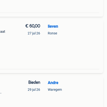
€ 60,00
lieven
taat
27 jul 26
Ronse
Bieden
Andre
29 jul 26
Waregem