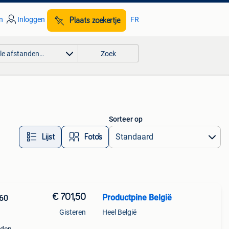
n
Inloggen
FR
Plaats zoekertje
lle afstanden…
Zoek
Sorteer op
Lijst
Foto’s
€ 701,50
Productpine België
60
Gisteren
Heel België