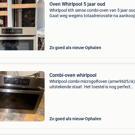
Oven Whirlpool 5 jaar oud
Whirlpool 6th sense combi-oven van 5 jaar ou
Gaat weg wegens totaalrenovatie na aankoo
appartement, lichte gebruikssporen. Type fxtp
foto sticker voor meer info. - 1 Rooster - 1 ond
bakpl
Zo goed als nieuw
Ophalen
Combi-oven whirlpool
Whirlpool combi-microgolfoven (amw9605/ix)
uitstekende staat. Het toestel is nog perfect
werkend en slechts ongeveer 3 jaar oud. Ideaa
voor wie op zoek is naar een betrouwbare en
moderne combi-ove
Zo goed als nieuw
Ophalen