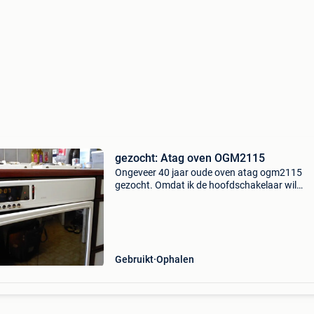
gezocht: Atag oven OGM2115
Ongeveer 40 jaar oude oven atag ogm2115
gezocht. Omdat ik de hoofdschakelaar wil
uitbouwen en gebruiken in mijn eigen oven
ogm2115. Alleen de schakelaar achter de 5
knoppen heb ik nodig, maar neem de
Gebruikt
Ophalen