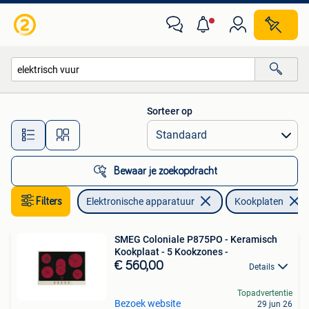
Kookplaten
Sorteer op
Alle afstanden…
Bewaar je zoekopdracht
Filters
Elektronische apparatuur
Kookplaten
SMEG Coloniale P875PO - Keramisch
Kookplaat - 5 Kookzones -
€ 560,00
Details
Topadvertentie
Bezoek website
29 jun 26