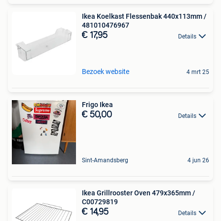
Ikea Koelkast Flessenbak 440x113mm /
481010476967
€ 17,95
Details
Bezoek website
4 mrt 25
Frigo Ikea
€ 50,00
Details
Sint-Amandsberg
4 jun 26
Ikea Grillrooster Oven 479x365mm /
C00729819
€ 14,95
Details