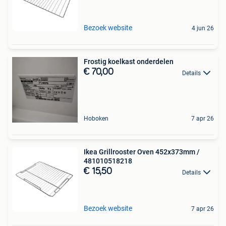
Bezoek website
4 jun 26
Frostig koelkast onderdelen
€ 70,00
Details
Hoboken
7 apr 26
Ikea Grillrooster Oven 452x373mm /
481010518218
€ 15,50
Details
Bezoek website
7 apr 26