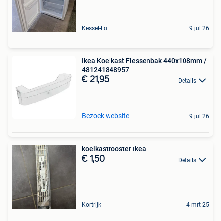
Kessel-Lo
9 jul 26
Ikea Koelkast Flessenbak 440x108mm /
481241848957
€ 21,95
Details
Bezoek website
9 jul 26
koelkastrooster Ikea
€ 1,50
Details
Kortrijk
4 mrt 25