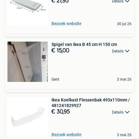
€ 27,95
Details
Bezoek website
30 jul 26
Spigel van ikea B 45 cm H 150 cm
€ 15,00
Details
Gent
3 mei 26
Ikea Koelkast Flessenbak 493x110mm /
481241829927
€ 30,95
Details
Bezoek website
3 mei 26