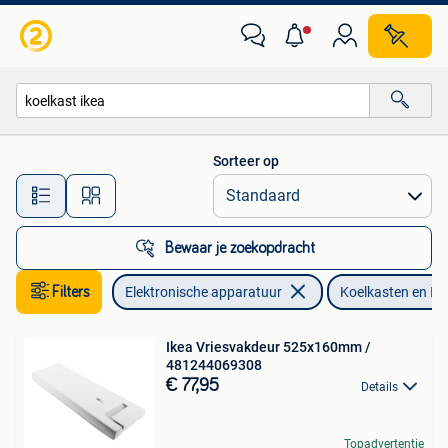
Koelkasten en IJskasten
Sorteer op
Alle afstanden…
Bewaar je zoekopdracht
Filters
Elektronische apparatuur
Koelkasten en IJ
Ikea Vriesvakdeur 525x160mm /
481244069308
€ 77,95
Details
Topadvertentie