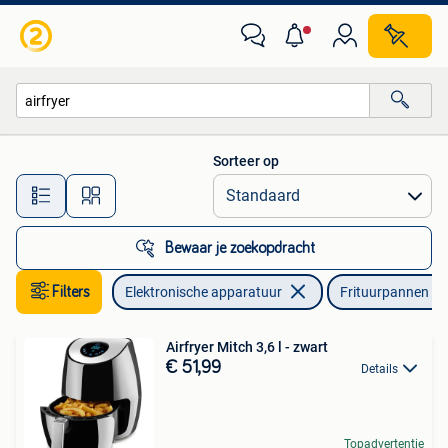
Frituurpannen
Sorteer op
Alle afstanden…
Bewaar je zoekopdracht
Filters
Elektronische apparatuur
Frituurpannen
Airfryer Mitch 3,6 l - zwart
€ 51,99
Details
Topadvertentie