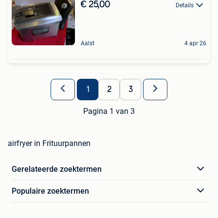
€ 25,00
Details
Aalst
4 apr 26
1
2
3
Pagina 1 van 3
airfryer in Frituurpannen
Gerelateerde zoektermen
Populaire zoektermen