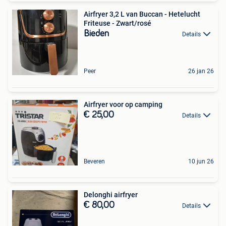
Airfryer 3,2 L van Buccan - Hetelucht
Friteuse - Zwart/rosé
Bieden
Details
Peer
26 jan 26
Airfryer voor op camping
€ 25,00
Details
Beveren
10 jun 26
Delonghi airfryer
€ 80,00
Details