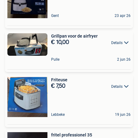
Gent
23 apr 26
Grillpan voor de airfryer
€ 10,00
Details
Pulle
2 jun 26
Friteuse
€ 7,50
Details
Lebbeke
19 jun 26
fritel professionel 35