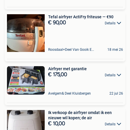
Tefal airfryer ActiFry friteuse — €90
€ 90,00
Details
Roosdaal+Deel Van Gooik En Sint-Kwintens-Lennik
18 mei 26
Airfryer met garantie
€ 175,00
Details
Avelgem& Deel Kluisbergen
22 jul 26
Ik verkoop de airfryer omdat ik een
nieuwe wil kopen; de air
€ 10,00
Details