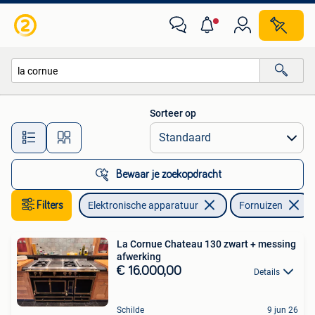
Fornuizen
Sorteer op
Alle afstanden…
Bewaar je zoekopdracht
Filters
Elektronische apparatuur
Fornuizen
La Cornue Chateau 130 zwart + messing
afwerking
€ 16.000,00
Details
Schilde
9 jun 26