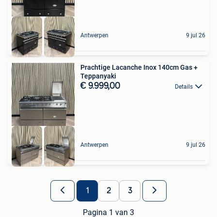
Antwerpen
9 jul 26
Prachtige Lacanche Inox 140cm Gas +
Teppanyaki
€ 9.999,00
Details
Antwerpen
9 jul 26
1
2
3
Pagina 1 van 3