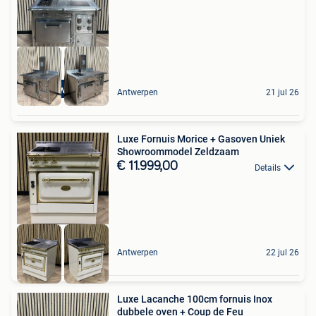
Top Kwaliteit
Antwerpen
21 jul 26
Luxe Fornuis Morice + Gasoven Uniek
Showroommodel Zeldzaam
€ 11.999,00
Details
Antwerpen
22 jul 26
Luxe Lacanche 100cm fornuis Inox
dubbele oven + Coup de Feu