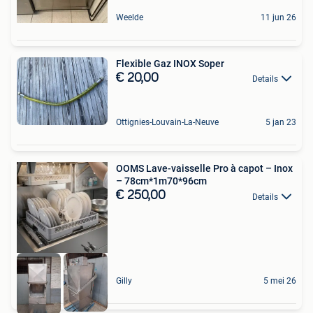
Weelde
11 jun 26
Flexible Gaz INOX Soper
€ 20,00
Details
Ottignies-Louvain-La-Neuve
5 jan 23
OOMS Lave-vaisselle Pro à capot – Inox
– 78cm*1m70*96cm
€ 250,00
Details
Gilly
5 mei 26