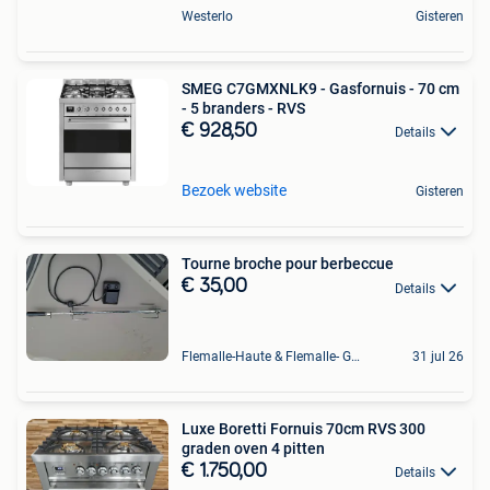
Westerlo
Gisteren
SMEG C7GMXNLK9 - Gasfornuis - 70 cm
- 5 branders - RVS
€ 928,50
Details
Bezoek website
Gisteren
Tourne broche pour berbeccue
€ 35,00
Details
Flemalle-Haute & Flemalle- Grande & Partie Awirs
31 jul 26
Luxe Boretti Fornuis 70cm RVS 300
graden oven 4 pitten
€ 1.750,00
Details