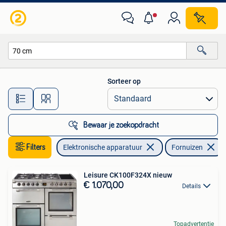
Fornuizen
Sorteer op
Alle afstanden…
Bewaar je zoekopdracht
Filters
Elektronische apparatuur
Fornuizen
Leisure CK100F324X nieuw
€ 1.070,00
Details
Topadvertentie