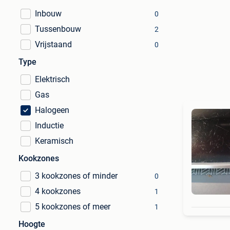
Inbouw
0
Tussenbouw
2
Vrijstaand
0
Type
Elektrisch
Gas
Halogeen
Inductie
Keramisch
Kookzones
3 kookzones of minder
0
4 kookzones
1
5 kookzones of meer
1
Hoogte