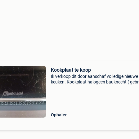
Kookplaat te koop
Ik verkoop dit door aanschaf volledige nieuwe
keuken. Kookplaat halogeen bauknecht ( gebru
met 4 pitten. Zowel enkel als 3 fasig aan te slu
afmetingen 745 mm x 485 mm opening van h
werkblad
Ophalen