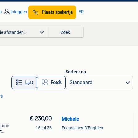
n
Inloggen
FR
Plaats zoekertje
lle afstanden…
Zoek
Sorteer op
Lijst
Foto’s
rs
€ 230,00
Michelc
iroir
16 jul 26
Ecaussines-D'Enghien
t
parce