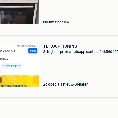
que cause double emploi.
Nieuw
Ophalen
TE KOOP HONING
Schrijf me privé whatsapp contact 04856042
Zo goed als nieuw
Ophalen