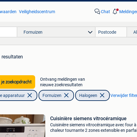
waarden
Veiligheidscentrum
Chat
Meldinge
Fornuizen
A
 resultaten
Ontvang meldingen van
 je zoekopdracht
nieuwe zoekresultaten
he apparatuur
Fornuizen
Halogeen
Verwijder filte
Cuisinière siemens vitrocéramique
Cuisinière siemens vitrocéramique avec four à t
chaleur tournante 2 zones extensible en parfai
état. Alimentation 220 volt.je vends cet objet 