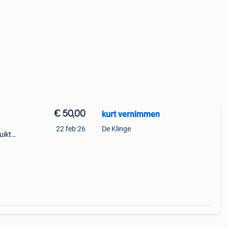
€ 50,00
kurt vernimmen
22 feb 26
De Klinge
ikt )
iten
et