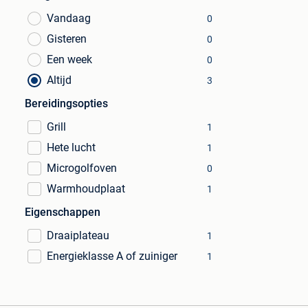
Vandaag
0
Gisteren
0
Een week
0
Altijd
3
Bereidingsopties
Grill
1
Hete lucht
1
Microgolfoven
0
Warmhoudplaat
1
Eigenschappen
Draaiplateau
1
Energieklasse A of zuiniger
1