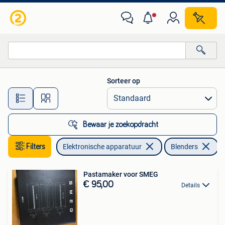
Blenders
Sorteer op
Alle afstanden…
Bewaar je zoekopdracht
Filters
Elektronische apparatuur
Blenders
Pastamaker voor SMEG
€ 95,00
Details