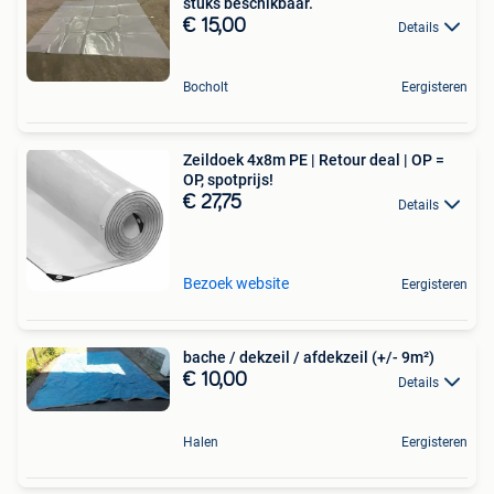
stuks beschikbaar.
€ 15,00
Details
Bocholt
Eergisteren
Zeildoek 4x8m PE | Retour deal | OP =
OP, spotprijs!
€ 27,75
Details
Bezoek website
Eergisteren
bache / dekzeil / afdekzeil (+/- 9m²)
€ 10,00
Details
Halen
Eergisteren