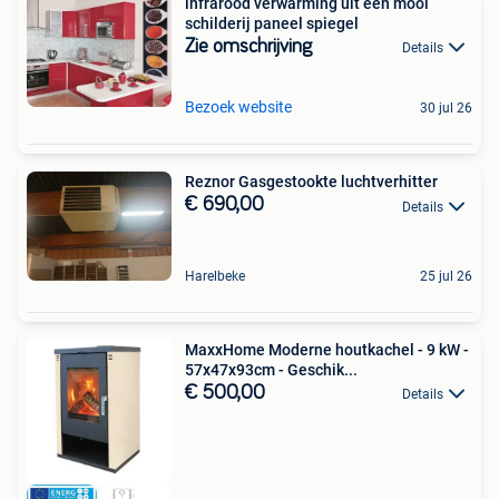
infrarood verwarming uit een mooi
schilderij paneel spiegel
Zie omschrijving
Details
Bezoek website
30 jul 26
Reznor Gasgestookte luchtverhitter
€ 690,00
Details
Harelbeke
25 jul 26
MaxxHome Moderne houtkachel - 9 kW -
57x47x93cm - Geschik...
€ 500,00
Details