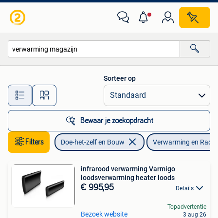
Verwarming en Radiatoren
Sorteer op
Alle afstanden…
Bewaar je zoekopdracht
Filters
Doe-het-zelf en Bouw
Verwarming en Radia
infrarood verwarming Varmigo
loodsverwarming heater loods
€ 995,95
Details
Topadvertentie
Bezoek website
3 aug 26