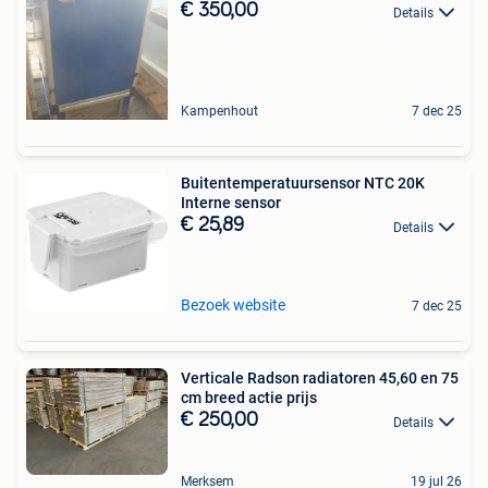
€ 350,00
Details
Kampenhout
7 dec 25
Buitentemperatuursensor NTC 20K
Interne sensor
€ 25,89
Details
Bezoek website
7 dec 25
Verticale Radson radiatoren 45,60 en 75
cm breed actie prijs
€ 250,00
Details
Merksem
19 jul 26