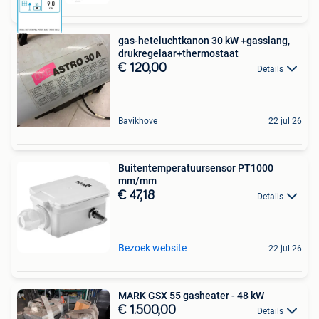
gas-heteluchtkanon 30 kW +gasslang,
drukregelaar+thermostaat
€ 120,00
Details
Bavikhove
22 jul 26
Buitentemperatuursensor PT1000
mm/mm
€ 47,18
Details
Bezoek website
22 jul 26
MARK GSX 55 gasheater - 48 kW
€ 1.500,00
Details