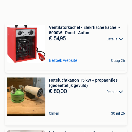
Ventilatorkachel - Elekrtische kachel -
5000W - Rood - Aufun
€ 54,95
Details
Bezoek website
3 aug 26
Heteluchtkanon 15 kW + propaanfles
(gedeeltelijk gevuld)
€ 80,00
Details
Olmen
30 jul 26