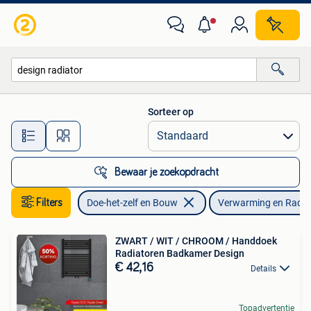
Verwarming en Radiatoren
Sorteer op
Alle afstanden…
Bewaar je zoekopdracht
Filters
Doe-het-zelf en Bouw
Verwarming en Radia
ZWART / WIT / CHROOM / Handdoek
Radiatoren Badkamer Design
€ 42,16
Details
Topadvertentie