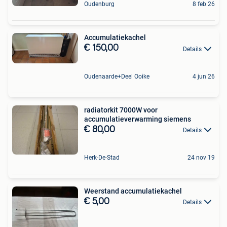
Oudenburg
8 feb 26
Accumulatiekachel
€ 150,00
Details
Oudenaarde+Deel Ooike
4 jun 26
radiatorkit 7000W voor
accumulatieverwarming siemens
€ 80,00
Details
Herk-De-Stad
24 nov 19
Weerstand accumulatiekachel
€ 5,00
Details