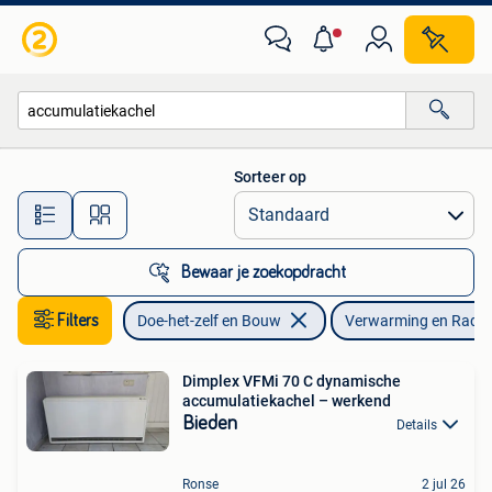
Verwarming en Radiatoren
Sorteer op
Alle afstanden…
Bewaar je zoekopdracht
Filters
Doe-het-zelf en Bouw
Verwarming en Radia
Dimplex VFMi 70 C dynamische
accumulatiekachel – werkend
Bieden
Details
Ronse
2 jul 26