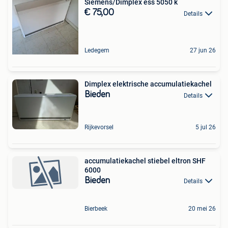
Siemens/Dimplex ess 5050 k
€ 75,00
Details
Ledegem
27 jun 26
Dimplex elektrische accumulatiekachel
Bieden
Details
Rijkevorsel
5 jul 26
accumulatiekachel stiebel eltron SHF
6000
Bieden
Details
Bierbeek
20 mei 26