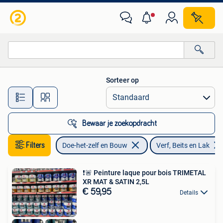
Verf, Beits en Lak
Sorteer op
Alle afstanden…
Bewaar je zoekopdracht
Filters
Doe-het-zelf en Bouw
Verf, Beits en Lak
❗️🚨️ Peinture laque pour bois TRIMETAL
XR MAT & SATIN 2,5L
€ 59,95
Details