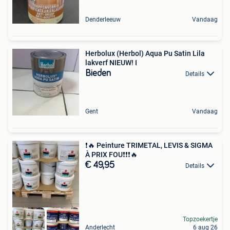
Denderleeuw
Vandaag
Herbolux (Herbol) Aqua Pu Satin Lila
lakverf NIEUW! I
Bieden
Details
Gent
Vandaag
❗️🔥 Peinture TRIMETAL, LEVIS & SIGMA
À PRIX FOU❗️❗️❗️🔥
€ 49,95
Details
Topzoekertje
Anderlecht
6 aug 26