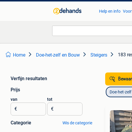
Help en info
Voor
183 re
Home
Doe-het-zelf en Bouw
Steigers
Verfijn resultaten
Bewaar
Prijs
Doe-het-zel
van
tot
€
€
Categorie
Wis de categorie