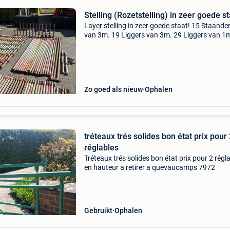
Stelling (Rozetstelling) in zeer goede st
Layer stelling in zeer goede staat! 15 Staande
van 3m. 19 Liggers van 3m. 29 Liggers van 1m
Liggers van 0.7M. 11 Voetspindels. 13
Voetstukken. 6 Verankeringen met draaiklem
4 Aluminium vloere
Zo goed als nieuw
Ophalen
tréteaux trés solides bon état prix pour
réglables
Tréteaux trés solides bon état prix pour 2 régl
en hauteur a retirer a quevaucamps 7972
Gebruikt
Ophalen