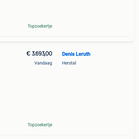
Topzoekertje
€ 3.693,00
Denis Leruth
Vandaag
Herstal
e,
oor
Topzoekertje