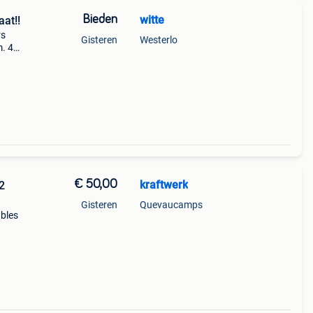
Bieden
witte
aat!!
rs
Gisteren
Westerlo
. 4
men.
€ 50,00
kraftwerk
 2
Gisteren
Quevaucamps
ables