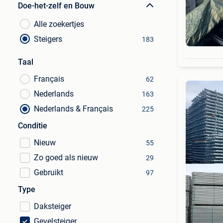
Doe-het-zelf en Bouw
Alle zoekertjes
Steigers
183
Taal
Français
62
Nederlands
163
Nederlands & Français
225
Conditie
Nieuw
55
Zo goed als nieuw
29
Gebruikt
97
Type
Daksteiger
Gevelsteiger