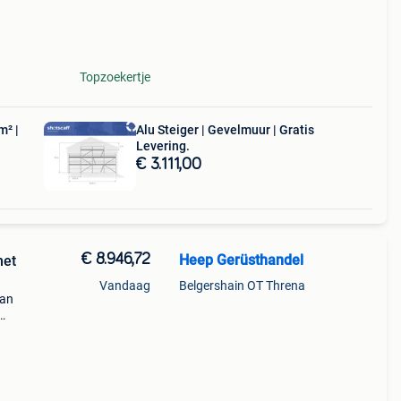
Topzoekertje
m² |
Alu Steiger | Gevelmuur | Gratis
Levering.
€ 3.111,00
€ 8.946,72
Heep Gerüsthandel
met
Vandaag
Belgershain OT Threna
van