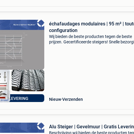
échafaudages modulaires | 95 m² | tout
configuration
Wij bieden de beste producten tegen de beste
prijzen. Gecertificeerde steigers! Snelle bezorg
Scaff ml steigeraanbieding werkoppervlak: 94
m² werkhoogte: 10,30 m lengte steiger: 9,21 m
technis
ATIS LEVERING
Nieuw
Verzenden
Alu Steiger | Gevelmuur | Gratis Leverin
Beschrijving wij bieden de beste producten te