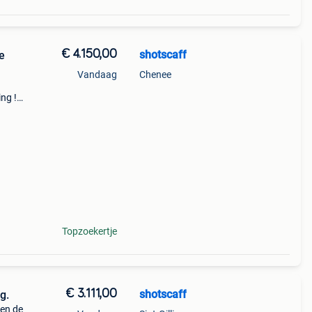
€ 4.150,00
shotscaff
e
Vandaag
Chenee
ing !
,86
Topzoekertje
€ 3.111,00
shotscaff
g.
gen de