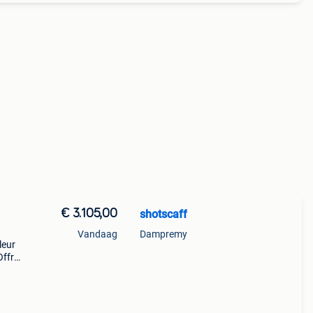
€ 3.105,00
shotscaff
Vandaag
Dampremy
leur
Offre
,36 m²