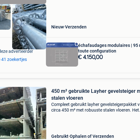
Nieuw
Verzenden
échafaudages modulaires | 95 
toute configuration
deze adverteerder
€ 4.150,00
e 41 zoekertjes
450 m² gebruikte Layher gevelsteiger 
stalen vloeren
Compleet gebruikt layher gevelsteigerpakket 
circa 450 m² met robuuste stalen vloeren. Het
steigerpakket is geschikt voor professionele
toepassingen in de steigerbouw, bouwsector,
renovatie en geve
Gebruikt
Ophalen of Verzenden