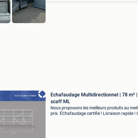
Echafaudage Multidirectionnel | 78 m² |
scaff ML
Nous proposons les meilleurs produits au meil
prix. ÉChafaudage certifié ! Livraison rapide ! 
échafaudages scaff ml surface de travail : 77
hauteur de travail : 6,30 m longueur d&#