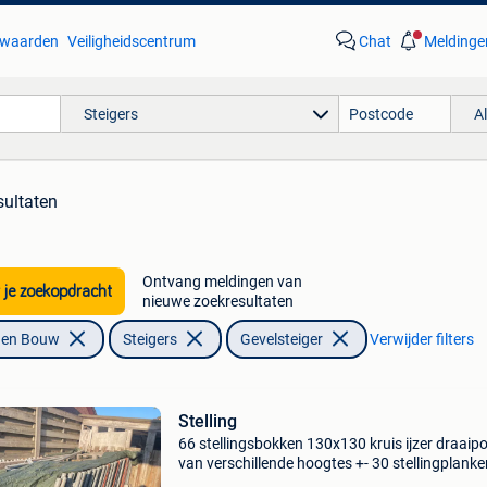
waarden
Veiligheidscentrum
Chat
Meldinge
Steigers
A
sultaten
Ontvang meldingen van
 je zoekopdracht
nieuwe zoekresultaten
f en Bouw
Steigers
Gevelsteiger
Verwijder filters
Stelling
66 stellingsbokken 130x130 kruis ijzer draaip
van verschillende hoogtes +- 30 stellingplank
3 meter prijs is voor alles samen