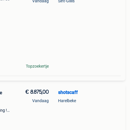
Vandaag
Sint-Gillis
gte
Topzoekertje
€ 8.875,00
shotscaff
te
Vandaag
Harelbeke
ing !
:
55,26