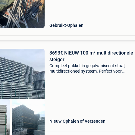
Gebruikt
Ophalen
3693€ NIEUW 100 m² multidirectionele
steiger
Compleet pakket in gegalvaniseerd staal,
multidirectioneel systeem. Perfect voor
gevelwerken, dakwerken, metselwerk, renovati
enz. 🔧 Stevig professioneel materiaal, klaar v
gebruik. 📦 Inbegrepe
Nieuw
Ophalen of Verzenden