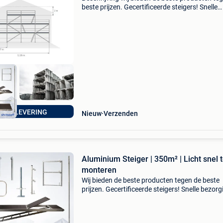
beste prijzen. Gecertificeerde steigers! Snelle
bezorging ! Alu scaff 73 steigeraanbieding
werkoppervlak: 95 m² werkhoogte: 8,30 m len
steiger: 1
ATIS LEVERING
Nieuw
Verzenden
Aluminium Steiger | 350m² | Licht snel 
monteren
Wij bieden de beste producten tegen de beste
prijzen. Gecertificeerde steigers! Snelle bezorg
Alu scaff 73 steigeraanbieding werkoppervlak
348,14 m² werkhoogte: 6,30 m lengte steiger: 
m te