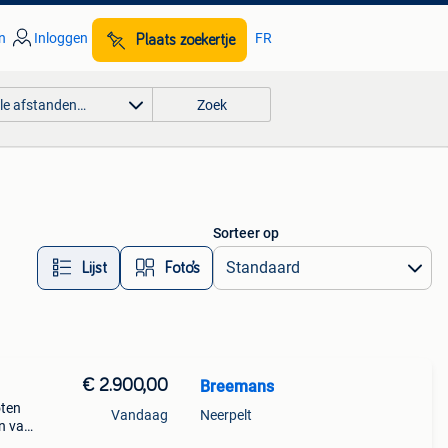
n
Inloggen
FR
Plaats zoekertje
lle afstanden…
Zoek
Sorteer op
Lijst
Foto’s
€ 2.900,00
Breemans
oten
Vandaag
Neerpelt
en van