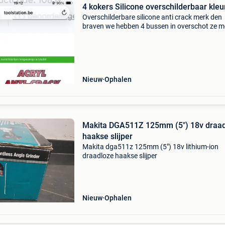
4 kokers Silicone overschilderbaar kleu
Overschilderbare silicone anti crack merk den
braven we hebben 4 bussen in overschot ze 
alle vier weg voor 10 euro kleur wit
Nieuw
Ophalen
Makita DGA511Z 125mm (5") 18v draa
haakse slijper
Makita dga511z 125mm (5") 18v lithium-ion
draadloze haakse slijper
Nieuw
Ophalen