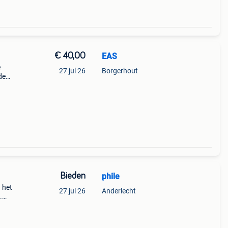
€ 40,00
EAS
e
27 jul 26
Borgerhout
de
Bieden
phile
n het
27 jul 26
Anderlecht
.
aat.