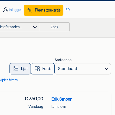
n
Inloggen
FR
Plaats zoekertje
lle afstanden…
Zoek
Sorteer op
Lijst
Foto’s
ijder filters
€ 350,00
Erik Smoor
Vandaag
IJmuiden