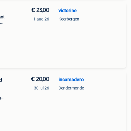
€ 23,00
victorine
ant
1 aug 26
Keerbergen
€ 20,00
incamadero
d
30 jul 26
Dendermonde
g
lastic
rs wil