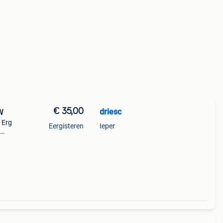
€ 35,00
driesc
W
 Erg
Eergisteren
Ieper