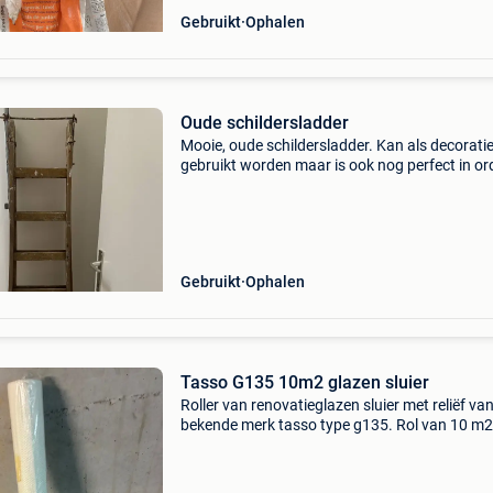
Gebruikt
Ophalen
Oude schildersladder
Mooie, oude schildersladder. Kan als decorati
gebruikt worden maar is ook nog perfect in or
om als ladder te dienen.
Gebruikt
Ophalen
Tasso G135 10m2 glazen sluier
Roller van renovatieglazen sluier met reliëf va
bekende merk tasso type g135. Rol van 10 m2
Perfecte schuilplaats voor muren in slechte st
Nieuw verzegelde staat!!