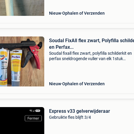
Nieuw
Ophalen of Verzenden
Soudal FixAll flex zwart, Polyfilla schild
en Perfax...
Soudal fixall flex zwart, polyfilla schilderkit en
perfax sneldrogende vuller van elk 1stuk
beschikbaar. Alles ik ongeopende verpakking.
Pakket samen met silicone / kitspuit (in gebrui
staat). Weg
Nieuw
Ophalen of Verzenden
Express v33 gelverwijderaar
Gebruikte fles blijft 3/4