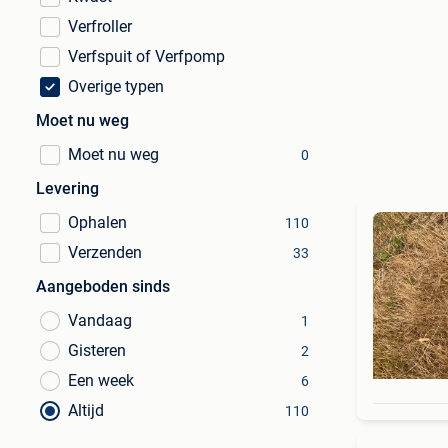
Verfroller
Verfspuit of Verfpomp
Overige typen
Moet nu weg
Moet nu weg
0
Levering
Ophalen
110
Verzenden
33
Aangeboden sinds
Vandaag
1
Gisteren
2
Een week
6
Altijd
110