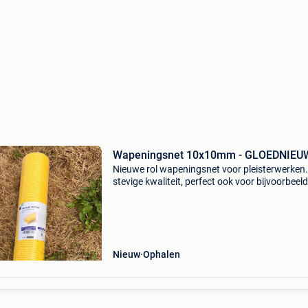
Wapeningsnet 10x10mm - GLOEDNIEU
Nieuwe rol wapeningsnet voor pleisterwerken.
stevige kwaliteit, perfect ook voor bijvoorbeeld
leempleister. Geschikt voor binnen of buiten.
Gegevens: - 50m lang - 1m breed - 50m2
oppervlakte - maz
Nieuw
Ophalen