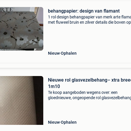
behangpapier: design van flamant
1 rol design behangpapier van merk arte flam
met fluweel bruin en zilver details die boven op
hang liggen breed behang
Nieuw
Ophalen
Nieuwe rol glasvezelbehang– xtra bree
1m10
Te koop aangeboden wegens over: een
gloednieuwe, ongeopende rol glasvezelbehan
(renovatievlies). De rol zit nog in de originele p
beschermfolie. Ideaal voor wie snel grote mete
maken met
Nieuw
Ophalen