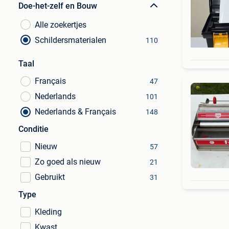
Doe-het-zelf en Bouw
Alle zoekertjes
Schildersmaterialen
110
Taal
Français
47
Nederlands
101
Nederlands & Français
148
Conditie
Nieuw
57
Zo goed als nieuw
21
Gebruikt
31
Type
Kleding
Kwast