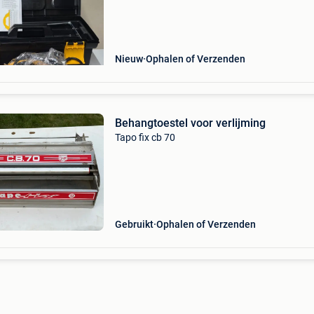
standaardmodel de verminderde werkbreedte
maakt een snellere opwarming en ef
Nieuw
Ophalen of Verzenden
Behangtoestel voor verlijming
Tapo fix cb 70
Gebruikt
Ophalen of Verzenden