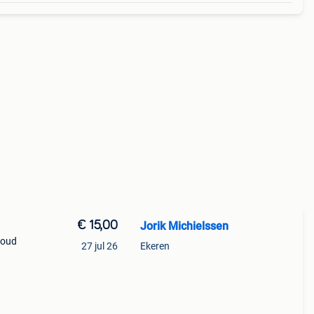
€ 15,00
Jorik Michielssen
houd
27 jul 26
Ekeren