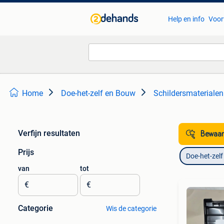
Help en info
Voor
Home
Doe-het-zelf en Bouw
Schildersmaterialen
Verfijn resultaten
Bewaar
Prijs
Doe-het-zel
van
tot
€
€
Categorie
Wis de categorie