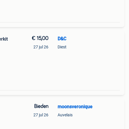
€ 15,00
D&C
erkit
27 jul 26
Diest
kte
Bieden
moonsveronique
27 jul 26
Auvelais