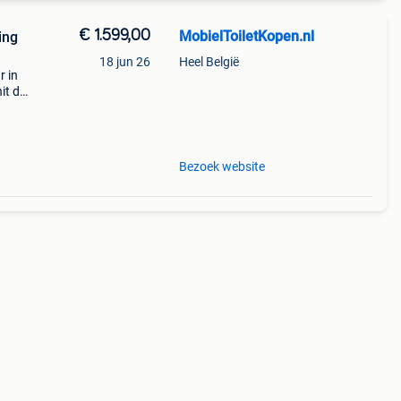
€ 1.599,00
MobielToiletKopen.nl
ing
18 jun 26
Heel België
r in
it die
luxe
Bezoek website