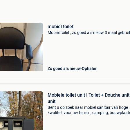
mobiel toilet
Mobiel toilet , zo goed als nieuw 3 maal gebruik
Zo goed als nieuw
Ophalen
Mobiele toilet unit | Toilet + Douche unit
unit
Bent u op zoek naar mobiel sanitair van hoge
kwaliteit voor uw terrein, camping, bouwplaat
haven, recreatiepark of evenement? Bij
mobieltoiletkopen.nl vindt u een ruim assorti
aan toiletunits, d