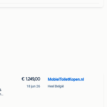
€ 1.249,00
MobielToiletKopen.nl
18 jun 26
Heel België
 &
n
sing