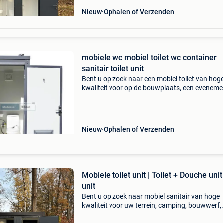
Nieuw
Ophalen of Verzenden
mobiele wc mobiel toilet wc container
sanitair toilet unit
Bent u op zoek naar een mobiel toilet van hog
kwaliteit voor op de bouwplaats, een eveneme
tijdelijk gebruik bij uw woning of bedrijf? Deze
mobiele toiletunit is robuust, hygiënisch en vo
Nieuw
Ophalen of Verzenden
Mobiele toilet unit | Toilet + Douche unit
unit
Bent u op zoek naar mobiel sanitair van hoge
kwaliteit voor uw terrein, camping, bouwwerf,
haven, recreatiedomein of evenement? Bij