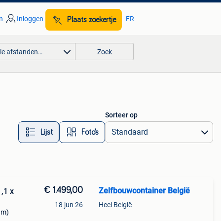
n
Inloggen
FR
Plaats zoekertje
lle afstanden…
Zoek
Sorteer op
Lijst
Foto’s
€ 1.499,00
Zelfbouwcontainer België
,1 x
18 jun 26
Heel België
 m)