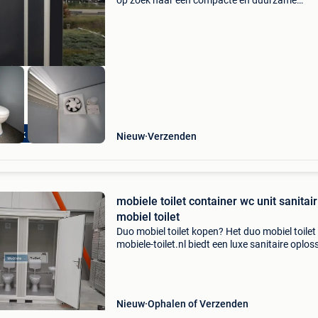
op zoek naar een compacte en duurzame
toiletoplossing voor je werf, evenement of
tuinproject? Deze prefab toiletunit van 1,1 x 1,
meter is ideaal vo
kijk nu!
Nieuw
Verzenden
mobiele toilet container wc unit sanitair
mobiel toilet
Duo mobiel toilet kopen? Het duo mobiel toilet
mobiele-toilet.nl biedt een luxe sanitaire oplos
voor diverse omgevingen. Met een stalen fra
rondom, dat zorgt voor degelijkheid en stabilit
Nieuw
Ophalen of Verzenden