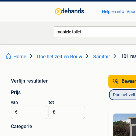
Help en info
Voor
101 re
Home
Doe-het-zelf en Bouw
Sanitair
Verfijn resultaten
Bewaar
Prijs
Doe-het-zel
van
tot
€
€
Categorie