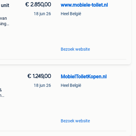
€ 2.850,00
www.mobiele-toilet.nl
 unit
18 jun 26
Heel België
 van
sing
me
eit
Bezoek website
€ 1.249,00
MobielToiletKopen.nl
18 jun 26
Heel België
 &
n
sing
Bezoek website