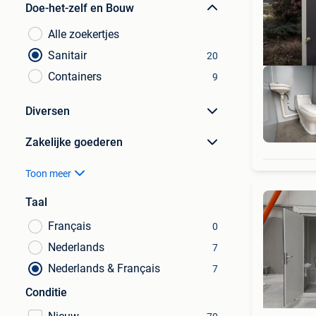
Doe-het-zelf en Bouw
Alle zoekertjes
Sanitair
20
Containers
9
Diversen
Zakelijke goederen
Toon meer
Taal
Français
0
Nederlands
7
Nederlands & Français
7
Conditie