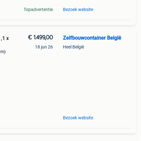
Topadvertentie
Bezoek website
€ 1.499,00
Zelfbouwcontainer België
,1 x
18 jun 26
Heel België
 m)
1
Bezoek website