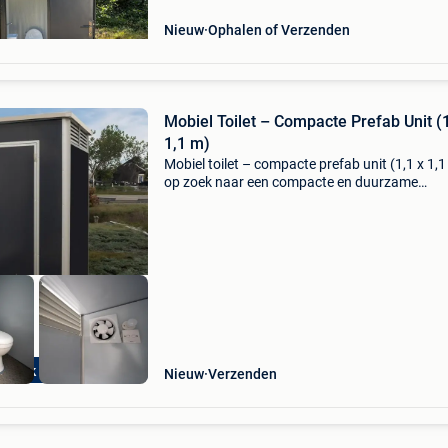
Nieuw
Ophalen of Verzenden
Mobiel Toilet – Compacte Prefab Unit (1
1,1 m)
Mobiel toilet – compacte prefab unit (1,1 x 1,1
op zoek naar een compacte en duurzame
toiletoplossing voor je werf, evenement of
tuinproject? Deze prefab toiletunit van 1,1 x 1,
meter is ideaal vo
kijk nu!
Nieuw
Verzenden