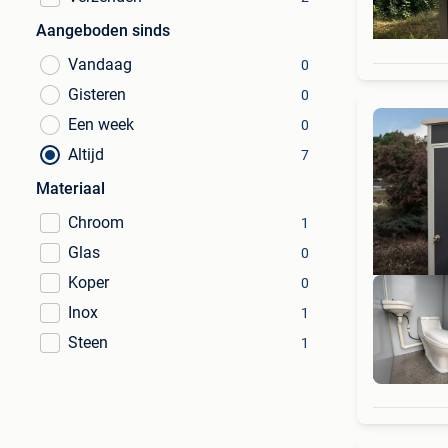
Aangeboden sinds
Vandaag
0
Gisteren
0
Een week
0
Altijd
7
Materiaal
Chroom
1
Glas
0
Koper
0
Inox
1
Steen
1