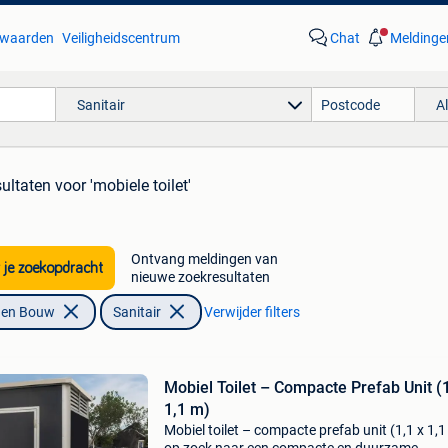
waarden
Veiligheidscentrum
Chat
Meldinge
Sanitair
A
sultaten
voor 'mobiele toilet'
Ontvang meldingen van
 je zoekopdracht
nieuwe zoekresultaten
f en Bouw
Sanitair
Verwijder filters
Mobiel Toilet – Compacte Prefab Unit (1
1,1 m)
Mobiel toilet – compacte prefab unit (1,1 x 1,1