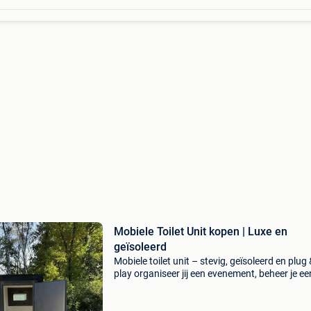
Mobiele Toilet Unit kopen | Luxe en
geïsoleerd
Mobiele toilet unit – stevig, geïsoleerd en plug
play organiseer jij een evenement, beheer je ee
camping of heb je een tijdelijke sanitaire oplos
nodig? Onze mobiele toilet unit biedt alles