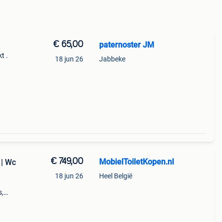
€ 65,00
paternoster JM
t .
18 jun 26
Jabbeke
€ 749,00
MobielToiletKopen.nl
 | Wc
18 jun 26
Heel België
s,
ment