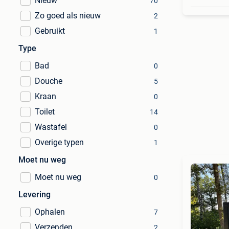
Nieuw
70
Zo goed als nieuw
2
Gebruikt
1
Type
Bad
0
Douche
5
Kraan
0
Toilet
14
Wastafel
0
Overige typen
1
Moet nu weg
Moet nu weg
0
Levering
Ophalen
7
Verzenden
2