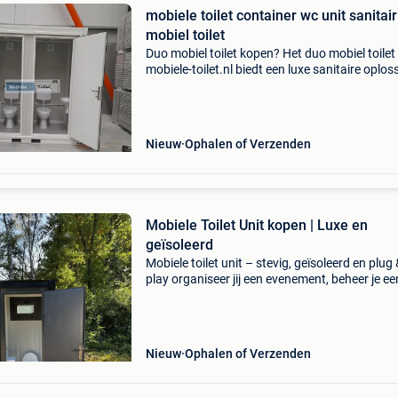
mobiele toilet container wc unit sanitair
mobiel toilet
Duo mobiel toilet kopen? Het duo mobiel toilet
mobiele-toilet.nl biedt een luxe sanitaire oplos
voor diverse omgevingen. Met een stalen fra
rondom, dat zorgt voor degelijkheid en stabilit
Nieuw
Ophalen of Verzenden
Mobiele Toilet Unit kopen | Luxe en
geïsoleerd
Mobiele toilet unit – stevig, geïsoleerd en plug
play organiseer jij een evenement, beheer je ee
camping of heb je een tijdelijke sanitaire oplos
nodig? Onze mobiele toilet unit biedt alles
Nieuw
Ophalen of Verzenden