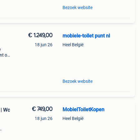
Bezoek website
€ 1.249,00
mobiele-toilet punt nl
18 jun 26
Heel België
e
nt of
orzien
Bezoek website
€ 749,00
MobielToiletKopen
 | Wc
18 jun 26
Heel België