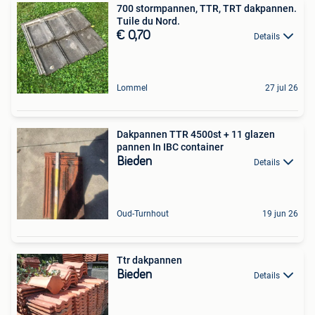
700 stormpannen, TTR, TRT dakpannen.
Tuile du Nord.
€ 0,70
Details
Lommel
27 jul 26
Dakpannen TTR 4500st + 11 glazen
pannen In IBC container
Bieden
Details
Oud-Turnhout
19 jun 26
Ttr dakpannen
Bieden
Details