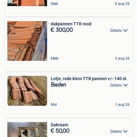
Geel
6 aug 26
dakpannen TTR rood
€ 300,00
Details
Meer
3 aug 26
Lotje, rode klein TTR pannen +/- 140 st.
Bieden
Details
Mol
1 aug 26
Dakraam
€ 50,00
Details