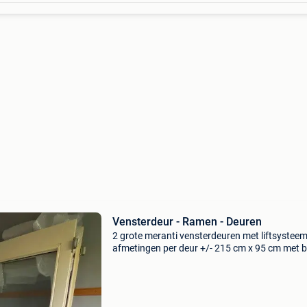
Vensterdeur - Ramen - Deuren
2 grote meranti vensterdeuren met liftsystee
afmetingen per deur +/- 215 cm x 95 cm met 
(liftsysteem, sluiting en scharnieren) afmetin
dubbel glas: 80 x 108(bovenaan) 80 x 72
(onderaan) zon