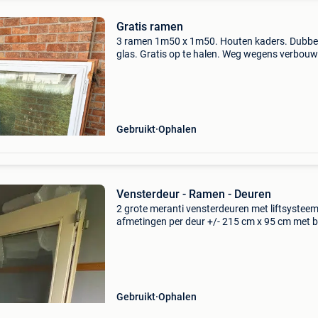
Gratis ramen
3 ramen 1m50 x 1m50. Houten kaders. Dubbe
glas. Gratis op te halen. Weg wegens verbouw
Gebruikt
Ophalen
Vensterdeur - Ramen - Deuren
2 grote meranti vensterdeuren met liftsystee
afmetingen per deur +/- 215 cm x 95 cm met 
(liftsysteem, sluiting en scharnieren) afmetin
dubbel glas: 80 x 108(bovenaan) 80 x 72
(onderaan) zon
Gebruikt
Ophalen