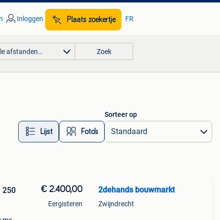
n
Inloggen
FR
Plaats zoekertje
lle afstanden…
Zoek
Sorteer op
Lijst
Foto’s
€ 2.400,00
2dehands bouwmarkt
Eergisteren
Zwijndrecht
d