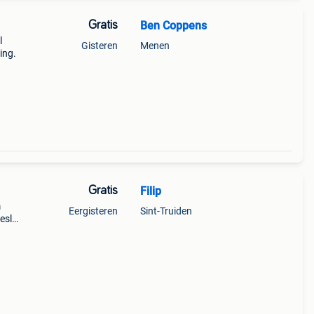
Gratis
Ben Coppens
l
Gisteren
Menen
ing.
Gratis
Filip
m
Eergisteren
Sint-Truiden
beslag
gen