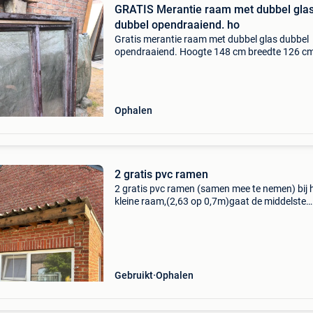
GRATIS Merantie raam met dubbel gla
dubbel opendraaiend. ho
Gratis merantie raam met dubbel glas dubbel
opendraaiend. Hoogte 148 cm breedte 126 cm
Ophalen in berlare 9290
Ophalen
2 gratis pvc ramen
2 gratis pvc ramen (samen mee te nemen) bij 
kleine raam,(2,63 op 0,7m)gaat de middelste
vleugel open (dubbel glas) bij het grote raam (
op 1,6m) is het glas gebroken. Af te halen in
beringen
Gebruikt
Ophalen