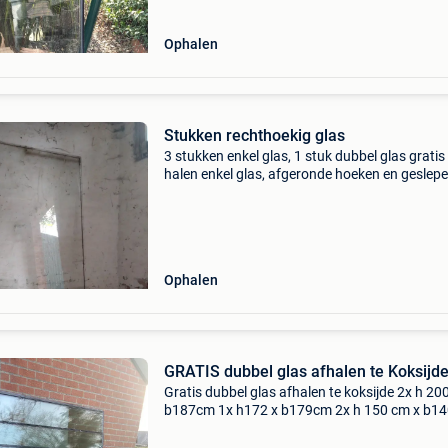
Ophalen
Stukken rechthoekig glas
3 stukken enkel glas, 1 stuk dubbel glas gratis
halen enkel glas, afgeronde hoeken en geslep
randen 119cm x 87cm enkel glas 111cm x 15
enkel glas 111,5cm x 183,5 cm dubbel glas (ni
meer b
Ophalen
GRATIS dubbel glas afhalen te Koksijd
Gratis dubbel glas afhalen te koksijde 2x h 2
b187cm 1x h172 x b179cm 2x h 150 cm x b1
1x h150cm x b185cm