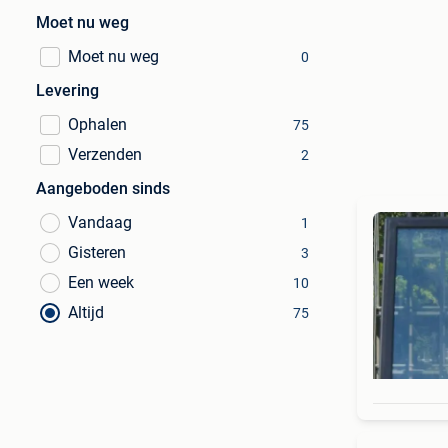
Moet nu weg
Moet nu weg
0
Levering
Ophalen
75
Verzenden
2
Aangeboden sinds
Vandaag
1
Gisteren
3
Een week
10
Altijd
75