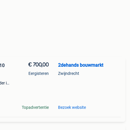
€ 700,00
2dehands bouwmarkt
210
Eergisteren
Zwijndrecht
er is
 is
Topadvertentie
Bezoek website