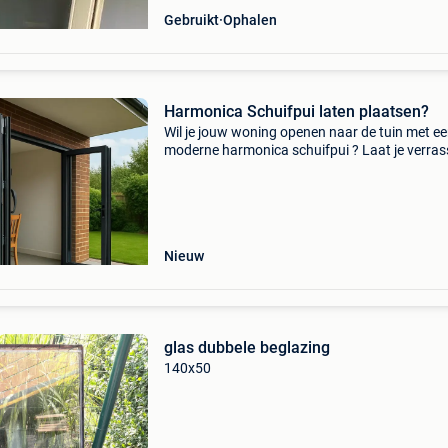
Gebruikt
Ophalen
Harmonica Schuifpui laten plaatsen?
Wil je jouw woning openen naar de tuin met e
moderne harmonica schuifpui ? Laat je verra
door de mogelijkheden en bespaar tot 45% op
kosten door offertes te vergelijken! Waarom k
voor of
Nieuw
glas dubbele beglazing
140x50