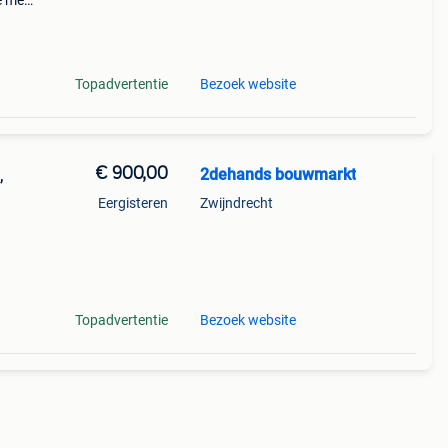
e met
s
Topadvertentie
Bezoek website
€ 900,00
2dehands bouwmarkt
,
Eergisteren
Zwijndrecht
te met
l
Topadvertentie
Bezoek website