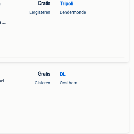
Gratis
Tripoli
s
Eergisteren
Dendermonde
 .
Gratis
DL
het
Gisteren
Oostham
1,8