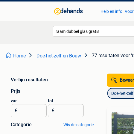
Help en info
Voor
77 resultaten
voor '
Home
Doe-het-zelf en Bouw
Verfijn resultaten
Bewaar
Prijs
Doe-het-zel
van
tot
€
€
Categorie
Wis de categorie