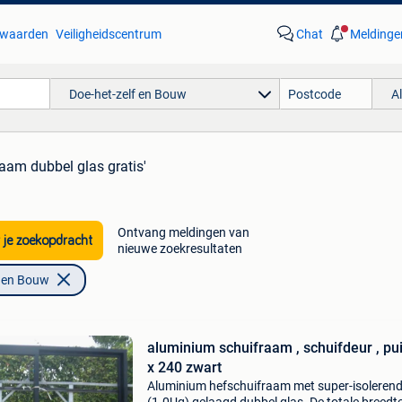
waarden
Veiligheidscentrum
Chat
Meldinge
Doe-het-zelf en Bouw
A
raam dubbel glas gratis'
Ontvang meldingen van
 je zoekopdracht
nieuwe zoekresultaten
f en Bouw
aluminium schuifraam , schuifdeur , pui 250
x 240 zwart
Aluminium hefschuifraam met super-isoleren