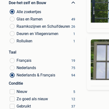
Doe-het-zelf en Bouw
Alle zoekertjes
Glas en Ramen
49
Raamkozijnen en Schuifdeuren
26
Deuren en Vliegenramen
1
Rolluiken
1
Taal
Français
19
Nederlands
75
Nederlands & Français
94
Conditie
Nieuw
5
Zo goed als nieuw
12
Gebruikt
37