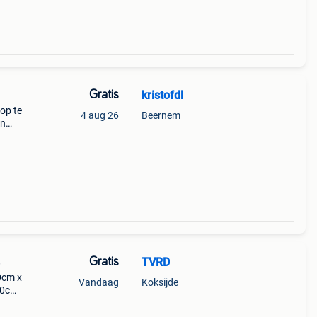
Gratis
kristofdl
 op te
4 aug 26
Beernem
en
9cm
et
Gratis
TVRD
e
00cm x
Vandaag
Koksijde
40cm