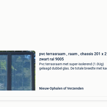
pvc terrasraam , raam , chassis 201 x 
zwart ral 9005
Pvc terrasraam met super-isolerend (1.0Ug)
gelaagd dubbel glas. De totale breedte met kad
2,01m en is 2,10m hoog. Draait dubbel open en
voorzien van een kipfunctie. Zowel binnen als
buiten str
Nieuw
Ophalen of Verzenden