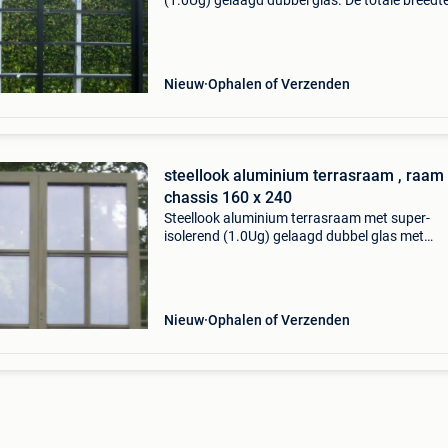
(1.0Ug) gelaagd dubbel glas. De totale breedt
kader is 2,50m en is 2,40m hoog. Profieldikte i
175mm. Schuift open naar rechts van binnen
gezien. Zowel
Nieuw
Ophalen of Verzenden
steellook aluminium terrasraam , raam 
chassis 160 x 240
Steellook aluminium terrasraam met super-
isolerend (1.0Ug) gelaagd dubbel glas met
onderverdelingen op het glas. De totale breed
kader is 1,60m en is 2,40m hoog. Draait dubbe
open en is voorzie
Nieuw
Ophalen of Verzenden