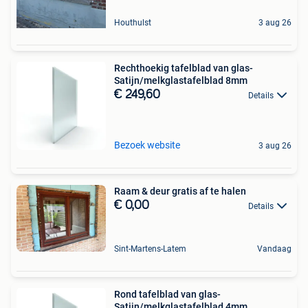
Houthulst
3 aug 26
Rechthoekig tafelblad van glas-
Satijn/melkglastafelblad 8mm
€ 249,60
Details
Bezoek website
3 aug 26
Raam & deur gratis af te halen
€ 0,00
Details
Sint-Martens-Latem
Vandaag
Rond tafelblad van glas-
Satijn/melkglastafelblad 4mm