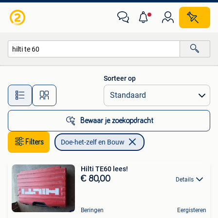
Doe-het-zelf en Bouw
Sorteer op
Alle afstanden…
Bewaar je zoekopdracht
Filters
Doe-het-zelf en Bouw
Hilti TE60 lees!
€ 80,00
Details
Beringen
Eergisteren