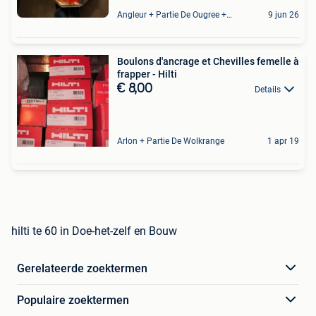
Angleur + Partie De Ougree + Partie De Tilff Et De Embourg
9 jun 26
Boulons d'ancrage et Chevilles femelle à
frapper - Hilti
€ 8,00
Details
Arlon + Partie De Wolkrange
1 apr 19
hilti te 60 in Doe-het-zelf en Bouw
Gerelateerde zoektermen
Populaire zoektermen