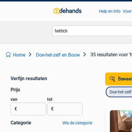
Help en info
Voor
35 resultaten
voor 'h
Home
Doe-het-zelf en Bouw
Verfijn resultaten
Bewaar
Prijs
Doe-het-zel
van
tot
€
€
Categorie
Wis de categorie