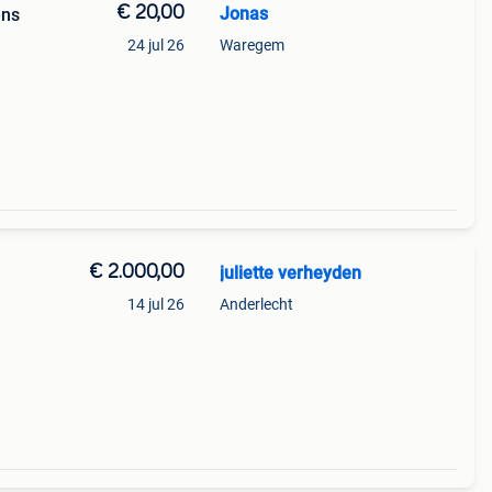
€ 20,00
Jonas
ens
24 jul 26
Waregem
€ 2.000,00
juliette verheyden
14 jul 26
Anderlecht
ht na
 halen