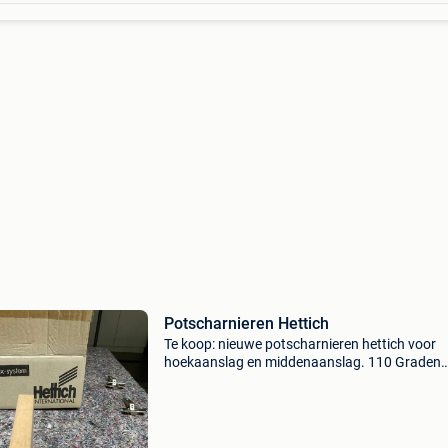
Potscharnieren Hettich
Te koop: nieuwe potscharnieren hettich voor
hoekaanslag en middenaanslag. 110 Graden
opendraaiend. Met montagekruisplaat.
Hoekaanslag 12 stuks middenaanslag 44 stu
montagekruisplaten 107 stuks 149&e