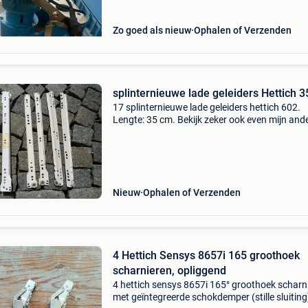
Idéale pour
Zo goed als nieuw
Ophalen of Verzenden
splinternieuwe lade geleiders Hettich 
17 splinternieuwe lade geleiders hettich 602.
Lengte: 35 cm. Bekijk zeker ook even mijn and
zoekertjes...
Nieuw
Ophalen of Verzenden
4 Hettich Sensys 8657i 165 groothoek
scharnieren, opliggend
4 hettich sensys 8657i 165° groothoek scharn
met geïntegreerde schokdemper (stille sluiting