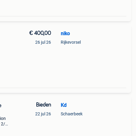
€ 400,00
niko
26 jul 26
Rijkevorsel
Bieden
Kd
e
22 jul 26
Schaerbeek
sion
 2/6,
.