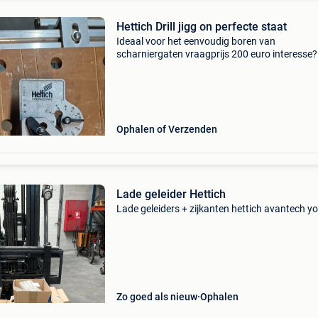
Hettich Drill jigg on perfecte staat
Ideaal voor het eenvoudig boren van
scharniergaten vraagprijs 200 euro interesse?
gerust op 0032 479907565 of reageer via cha
Ophalen of Verzenden
Lade geleider Hettich
Lade geleiders + zijkanten hettich avantech y
Zo goed als nieuw
Ophalen