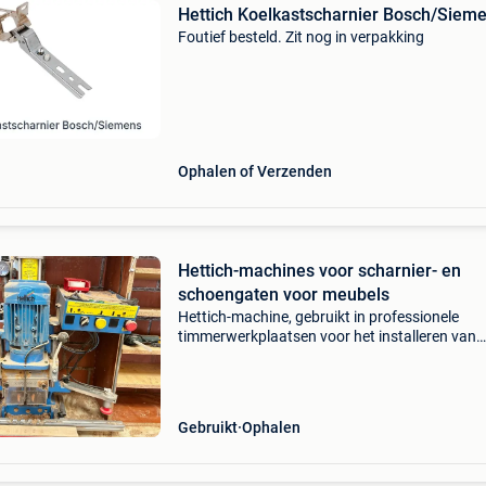
Hettich Koelkastscharnier Bosch/Siem
Foutief besteld. Zit nog in verpakking
Ophalen of Verzenden
Hettich-machines voor scharnier- en
schoengaten voor meubels
Hettich-machine, gebruikt in professionele
timmerwerkplaatsen voor het installeren van
beslagingen/scharnieren. Goede staat, verkoc
stopzetting van de activiteit. Ter plaatse af te
in beers
Gebruikt
Ophalen