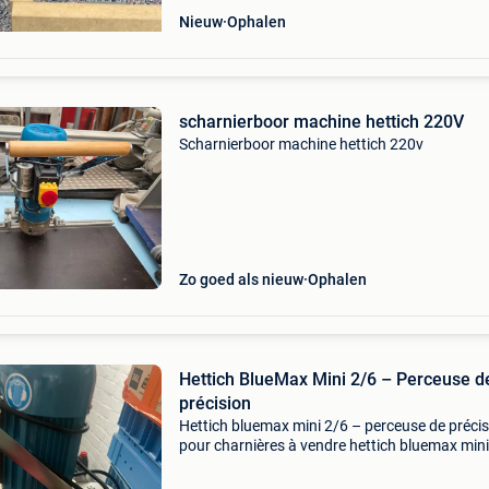
Nieuw
Ophalen
scharnierboor machine hettich 220V
Scharnierboor machine hettich 220v
Zo goed als nieuw
Ophalen
Hettich BlueMax Mini 2/6 – Perceuse d
précision
Hettich bluemax mini 2/6 – perceuse de préci
pour charnières à vendre hettich bluemax mini
machine professionnelle de perçage pour le
montage de charnières et ferrures de meubles