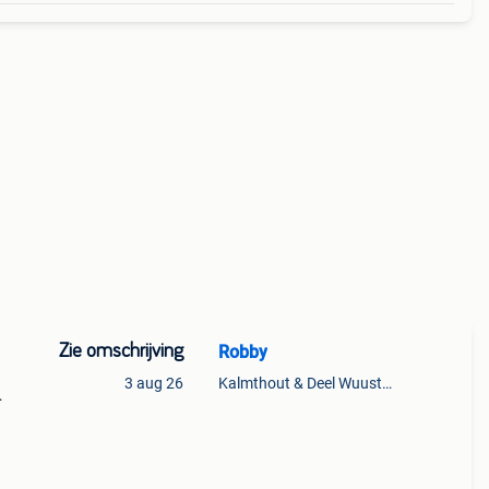
Zie omschrijving
Robby
3 aug 26
Kalmthout & Deel Wuustwezel
ks