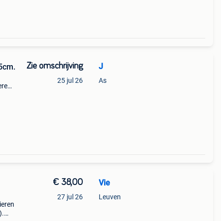
Zie omschrijving
J
35cm.
25 jul 26
As
ere
€ 38,00
Vie
27 jul 26
Leuven
ieren
).