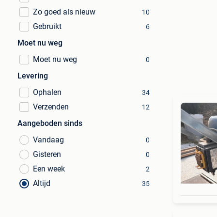
Zo goed als nieuw
10
Gebruikt
6
Moet nu weg
Moet nu weg
0
Levering
Ophalen
34
Verzenden
12
Aangeboden sinds
Vandaag
0
Gisteren
0
Een week
2
Altijd
35