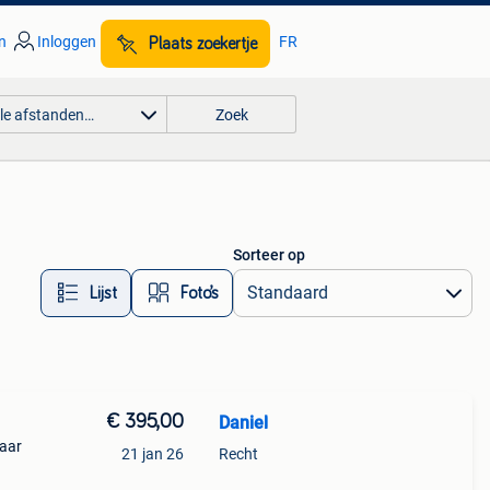
n
Inloggen
FR
Plaats zoekertje
lle afstanden…
Zoek
Sorteer op
Lijst
Foto’s
€ 395,00
Daniel
jaar
21 jan 26
Recht