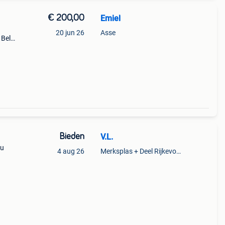
€ 200,00
Emiel
20 jun 26
Asse
 Bel
t
Bieden
V.L.
ou
4 aug 26
Merksplas + Deel Rijkevorsel