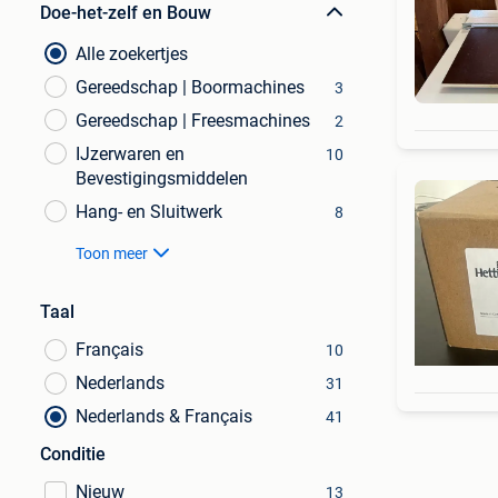
Doe-het-zelf en Bouw
Alle zoekertjes
Gereedschap | Boormachines
3
Gereedschap | Freesmachines
2
IJzerwaren en
10
Bevestigingsmiddelen
Hang- en Sluitwerk
8
Toon meer
Taal
Français
10
Nederlands
31
Nederlands & Français
41
Conditie
Nieuw
13