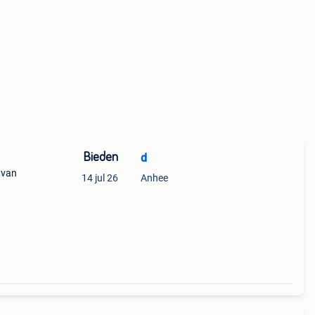
Bieden
d
 van
14 jul 26
Anhee