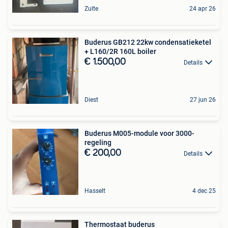
Zulte
24 apr 26
Buderus GB212 22kw condensatieketel
+ L160/2R 160L boiler
€ 1.500,00
Details
Diest
27 jun 26
Buderus M005-module voor 3000-
regeling
€ 200,00
Details
Hasselt
4 dec 25
Thermostaat buderus