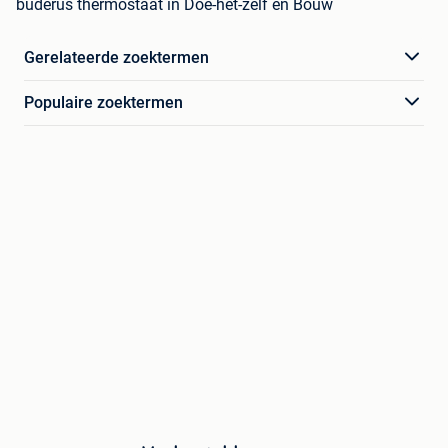
buderus thermostaat in Doe-het-zelf en Bouw
Gerelateerde zoektermen
Populaire zoektermen