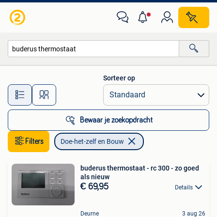
Doe-het-zelf en Bouw
Sorteer op
Alle afstanden…
Bewaar je zoekopdracht
Filters
Doe-het-zelf en Bouw
buderus thermostaat - rc 300 - zo goed
als nieuw
€ 69,95
Details
Deurne
3 aug 26