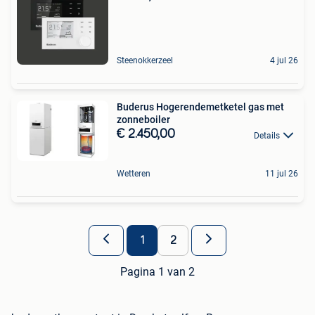
Steenokkerzeel
4 jul 26
Buderus Hogerendemetketel gas met
zonneboiler
€ 2.450,00
Details
Wetteren
11 jul 26
1
2
Pagina 1 van 2