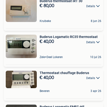
Buderus thermostaat iRT 30
€ 80,00
Details
Kruibeke
8 jun 26
Buderus Logamatic RC35 thermostaat
€ 40,00
Details
Zele+Deel Lokeren
10 jul 26
Thermostaat chauffage Buderus
€ 40,00
Details
Beveren
3 apr 26
Buderus Logamatic FMEC-HS