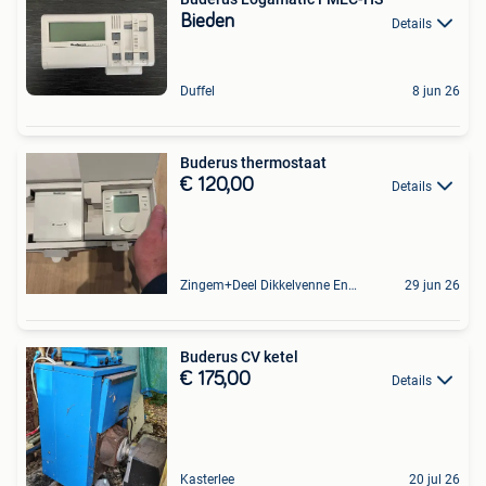
Bieden
Details
Duffel
8 jun 26
Buderus thermostaat
€ 120,00
Details
Zingem+Deel Dikkelvenne En Nederzwalm-Hermelgem
29 jun 26
Buderus CV ketel
€ 175,00
Details
Kasterlee
20 jul 26