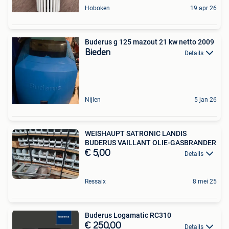
Hoboken
19 apr 26
Buderus g 125 mazout 21 kw netto 2009
Bieden
Details
Nijlen
5 jan 26
WEISHAUPT SATRONIC LANDIS
BUDERUS VAILLANT OLIE-GASBRANDER
€ 5,00
Details
Ressaix
8 mei 25
Buderus Logamatic RC310
€ 250,00
Details