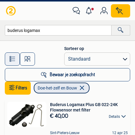
Doe-het-zelf en Bouw
Sorteer op
Alle afstanden…
Bewaar je zoekopdracht
Filters
Doe-het-zelf en Bouw
Buderus Logamax Plus GB 022-24K
Flowsensor met filter
€ 40,00
Details
Sint-Pieters-Leeuw
12 apr 25