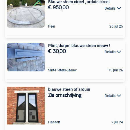
Blauwe steen circel , arduin circel
€ 950,00
Details
Peer
26 jul 25
Plint, dorpel blauwe steen nieuw !
€ 30,00
Details
Sint-Pieters-Leeuw
15 jun 26
blauwe steen of arduin
Zie omschrijving
Details
Hasselt
2 jul 24