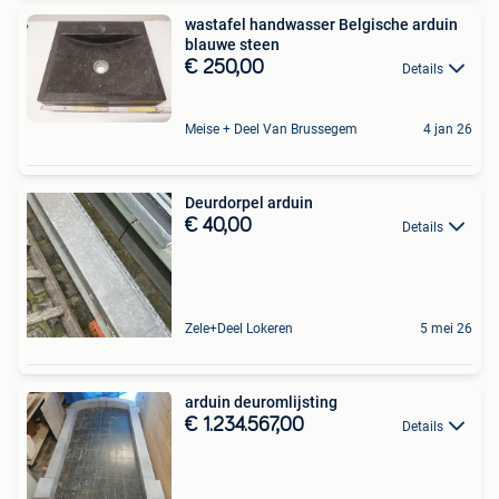
wastafel handwasser Belgische arduin
blauwe steen
€ 250,00
Details
Meise + Deel Van Brussegem
4 jan 26
Deurdorpel arduin
€ 40,00
Details
Zele+Deel Lokeren
5 mei 26
arduin deuromlijsting
€ 1.234.567,00
Details