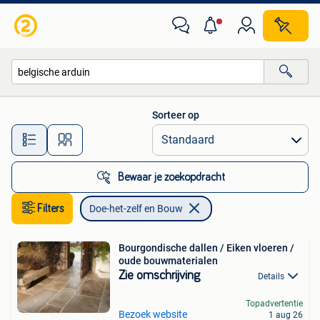
Doe-het-zelf en Bouw
Sorteer op
Alle afstanden…
Bewaar je zoekopdracht
Filters
Doe-het-zelf en Bouw
Bourgondische dallen / Eiken vloeren /
oude bouwmaterialen
Zie omschrijving
Details
Topadvertentie
Bezoek website
1 aug 26