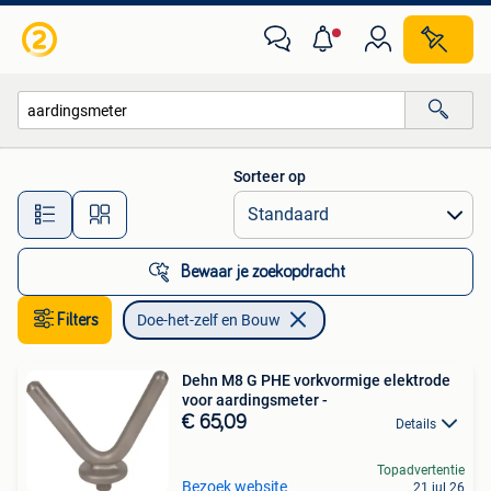
Doe-het-zelf en Bouw
Sorteer op
Alle afstanden…
Bewaar je zoekopdracht
Filters
Doe-het-zelf en Bouw
Dehn M8 G PHE vorkvormige elektrode
voor aardingsmeter -
€ 65,09
Details
Topadvertentie
Bezoek website
21 jul 26