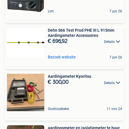
Lint
7 jun 26
Dehn S66 Test Prod PHE III L 915mm
Aardingsmeter Accessoires
€ 696,92
Details
Bezoek website
7 jun 26
Aardingsmeter Kyoritsu
€ 300,00
Details
Oostrozebeke
11 nov 24
aardingsmeter en isolatiemeter te huur