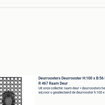
Deurroosters Deurrooster H:100 x B:56 
R 467 Raam Deur
Uit onze collectie: raam deur > deurroosters 
wij voor u geselecteerd de deurrooster h:100 x
ruit r 467. Ks heeft al meer dan 30 jaar ervarin
het produceren en vervaardigen van deurr