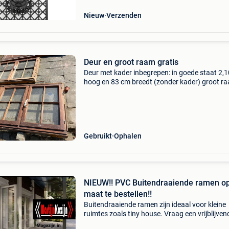
Nieuw
Verzenden
Deur en groot raam gratis
Deur met kader inbegrepen: in goede staat 2,1
hoog en 83 cm breedt (zonder kader) groot r
met kleine glaspartijen: 1,93 meter lang | 1 m
hoogte kleine raam niet meer beschikbaar afh
asap aalte
Gebruikt
Ophalen
NIEUW!! PVC Buitendraaiende ramen o
maat te bestellen!!
Buitendraaiende ramen zijn ideaal voor kleine
ruimtes zoals tiny house. Vraag een vrijblijven
offerte aan bij één van onze filialen, onze colle