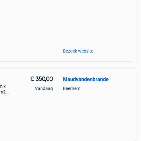
aan
Bezoek website
€ 350,00
Maudvandenbrande
m x
Vandaag
Beernem
1m20
x