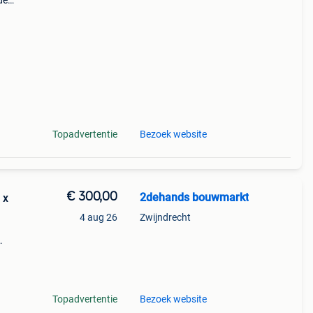
de
ga's
aan
Topadvertentie
Bezoek website
€ 300,00
2dehands bouwmarkt
 x
4 aug 26
Zwijndrecht
e is
Topadvertentie
Bezoek website