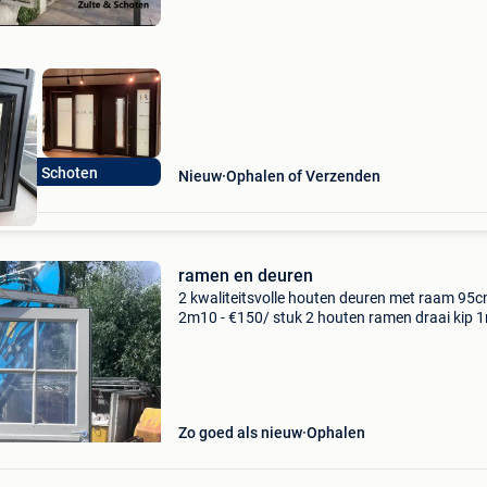
helpen u graag verder. Pvc ramen en deuren 
lte en Schoten
Nieuw
Ophalen of Verzenden
ramen en deuren
2 kwaliteitsvolle houten deuren met raam 95c
2m10 - €150/ stuk 2 houten ramen draai kip 
x 1m - €100/stuk 1 klein raam raam kip 48cm 
65cm - €50 prijs samen €350 weg wegens
Zo goed als nieuw
Ophalen