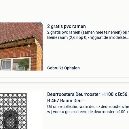
2 gratis pvc ramen
2 gratis pvc ramen (samen mee te nemen) bij 
kleine raam,(2,63 op 0,7m)gaat de middelste
vleugel open (dubbel glas) bij het grote raam (
op 1,6m) is het glas gebroken. Af te halen in
beringen
Gebruikt
Ophalen
Deurroosters Deurrooster H:100 x B:56 
R 467 Raam Deur
Uit onze collectie: raam deur > deurroosters 
wij voor u geselecteerd de deurrooster h:100 x
ruit r 467. Ks heeft al meer dan 30 jaar ervarin
het produceren en vervaardigen van deurr