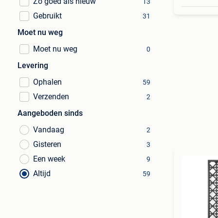
Zo goed als nieuw
13
Gebruikt
31
Moet nu weg
Moet nu weg
0
Levering
Ophalen
59
Verzenden
2
Aangeboden sinds
Vandaag
2
Gisteren
3
Een week
9
Altijd
59