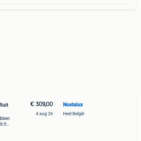
€ 309,00
Nostalux
Ruit
4 aug 26
Heel België
hebben
 b:56
g in