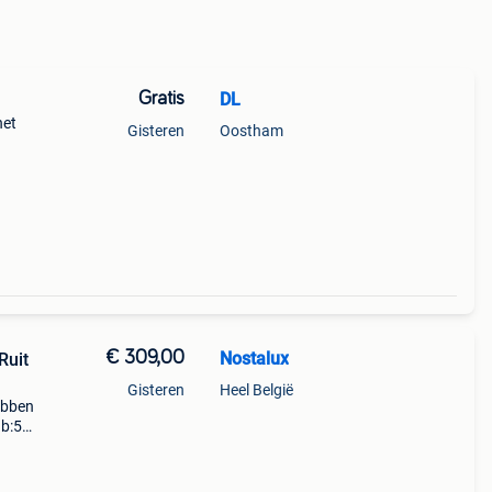
Gratis
DL
het
Gisteren
Oostham
1,8
€ 309,00
Nostalux
Ruit
Gisteren
Heel België
hebben
 b:56
g in