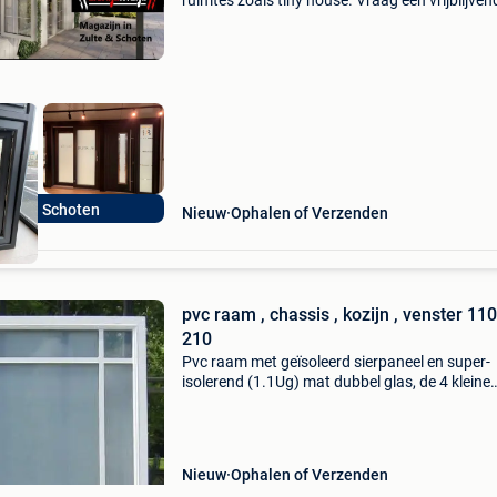
ruimtes zoals tiny house. Vraag een vrijblijven
offerte aan bij één van onze filialen, onze colle
helpen u graag verder. Pvc ramen en deuren 
lte en Schoten
Nieuw
Ophalen of Verzenden
pvc raam , chassis , kozijn , venster 110
210
Pvc raam met geïsoleerd sierpaneel en super-
isolerend (1.1Ug) mat dubbel glas, de 4 kleine
hoekraampjes zijn helder glas. De totale breedt
1,10m en is 2,10m hoog. Het is een vast raam.
Binnen hout
Nieuw
Ophalen of Verzenden