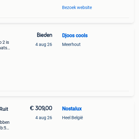
Bezoek website
Bieden
Djoos cools
o 2 is
4 aug 26
Meerhout
aatst
00 1
€ 309,00
Nostalux
Ruit
4 aug 26
Heel België
hebben
 b:56
g in