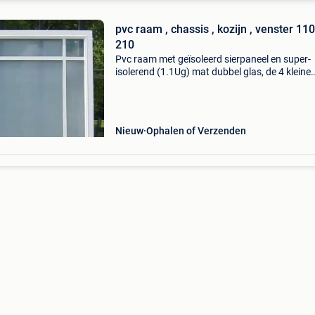
pvc raam , chassis , kozijn , venster 110
210
Pvc raam met geïsoleerd sierpaneel en super-
isolerend (1.1Ug) mat dubbel glas, de 4 kleine
hoekraampjes zijn helder glas. De totale breedt
1,10m en is 2,10m hoog. Het is een vast raam.
Binnen hout
Nieuw
Ophalen of Verzenden