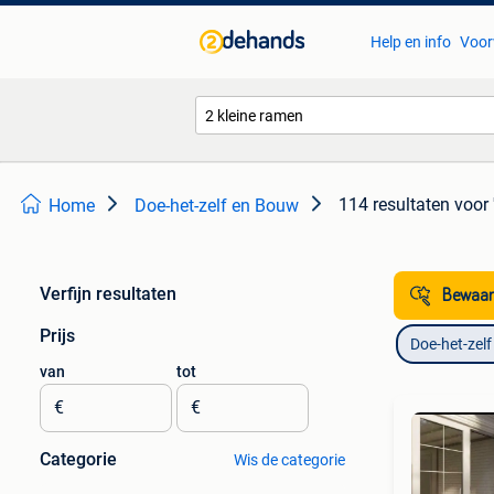
Help en info
Voor
114 resultaten
voor 
Home
Doe-het-zelf en Bouw
Verfijn resultaten
Bewaar
Prijs
Doe-het-zel
van
tot
€
€
Categorie
Wis de categorie