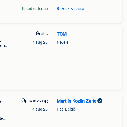
Topadvertentie
Bezoek website
Gratis
TOM
0
4 aug 26
Nevele
aam
alen
Op aanvraag
Martijn Kozijn Zulte
p
4 aug 26
Heel België
de
ga's