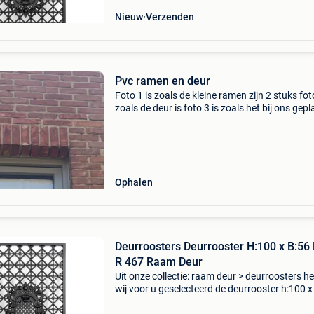
Nieuw
Verzenden
Pvc ramen en deur
Foto 1 is zoals de kleine ramen zijn 2 stuks fot
zoals de deur is foto 3 is zoals het bij ons gepl
is foto 4 is zoals de grote raam is
afmetingen(dagmaat) van foto 1 zijn b700x8
is draa
Ophalen
Deurroosters Deurrooster H:100 x B:56 
R 467 Raam Deur
Uit onze collectie: raam deur > deurroosters 
wij voor u geselecteerd de deurrooster h:100 x
ruit r 467. Ks heeft al meer dan 30 jaar ervarin