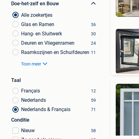
Doe-het-zelf en Bouw
Alle zoekertjes
Glas en Ramen
36
Hang- en Sluitwerk
30
Deuren en Vliegenramen
24
Raamkozijnen en Schuifdeuren
11
Zu
Toon meer
Taal
Français
12
Nederlands
59
Nederlands & Français
71
Conditie
Nieuw
58