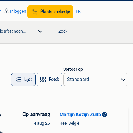
n
Inloggen
FR
Plaats zoekertje
lle afstanden…
Zoek
Sorteer op
Lijst
Foto’s
Op aanvraag
Martijn Kozijn Zulte
p
4 aug 26
Heel België