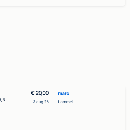
€ 20,00
marc
, 9
3 aug 26
Lommel