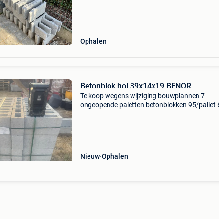
Ophalen
Betonblok hol 39x14x19 BENOR
Te koop wegens wijziging bouwplannen 7
ongeopende paletten betonblokken 95/pallet
in totaal betonblokken van goede kwaliteit, ge
zandblokken. Laden met machine is geen
probleem.
Nieuw
Ophalen