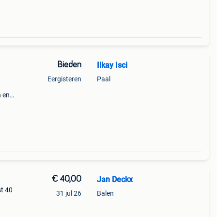
Bieden
Ilkay Isci
Eergisteren
Paal
n en
n één
js.
€ 40,00
Jan Deckx
st 40
31 jul 26
Balen