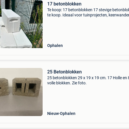
17 betonblokken
Te koop: 17 betonblokken 17 stevige betonbl
te koop. Ideaal voor tuinprojecten, keerwande
funderingen of andere bouwwerken. De blokk
zijn in goede staat en direct af te halen. Bij int
o
Ophalen
25 Betonblokken
25 betonblokken 29 x 19 x 19 cm. 17 Holle en 
volle blokken. Zie foto.
Nieuw
Ophalen