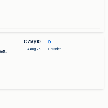
€ 750,00
D
4 aug 26
Heusden
 665
en