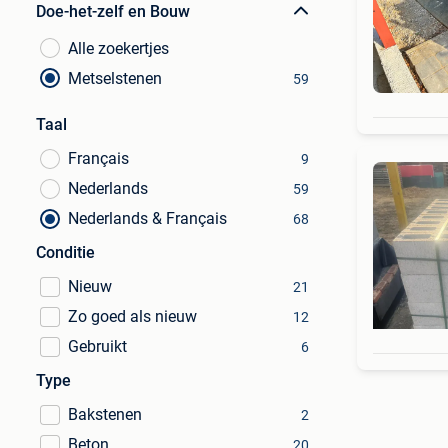
Doe-het-zelf en Bouw
Alle zoekertjes
Metselstenen
59
Taal
Français
9
Nederlands
59
Nederlands & Français
68
Conditie
Nieuw
21
Zo goed als nieuw
12
Gebruikt
6
Type
Bakstenen
2
Beton
20