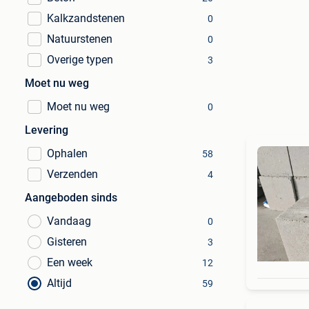
Kalkzandstenen
0
Natuurstenen
0
Overige typen
3
Moet nu weg
Moet nu weg
0
Levering
Ophalen
58
Verzenden
4
Aangeboden sinds
Vandaag
0
Gisteren
3
Een week
12
Altijd
59