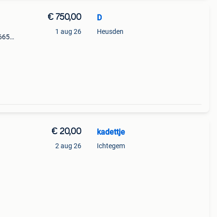
€ 750,00
D
1 aug 26
Heusden
 665
en
€ 20,00
kadettje
2 aug 26
Ichtegem