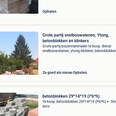
Ophalen
Grote partij snelbouwstenen, Ytong,
betonblokken en klinkers
Grote partij bouwmaterialen te koop. Bevat
snelbouwstenen, ytong-blokken, betonblokke
klinkers. Alles zoals op de foto’s. Bij voorkeur i
keer af te halen. Doe een eerlijk bod of vaste pri
Zo goed als nieuw
Ophalen
betonblokken 29*14*19 (l*b*h)
Te koop: betonblokken 29*14*19 (l*b*h) +- 50
euro