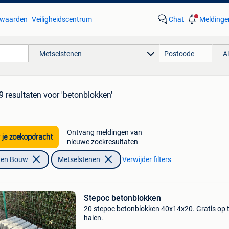
waarden
Veiligheidscentrum
Chat
Meldinge
Metselstenen
A
9 resultaten
voor 'betonblokken'
Ontvang meldingen van
 je zoekopdracht
nieuwe zoekresultaten
f en Bouw
Metselstenen
Verwijder filters
Stepoc betonblokken
20 stepoc betonblokken 40x14x20. Gratis op 
halen.