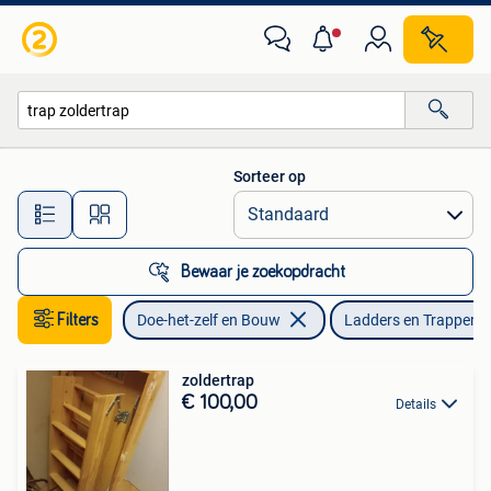
Ladders en Trappen
Sorteer op
Alle afstanden…
Bewaar je zoekopdracht
Filters
Doe-het-zelf en Bouw
Ladders en Trappen
zoldertrap
€ 100,00
Details