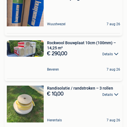
Wuustwezel
7 aug 26
Rockwool Bouwplaat 10cm (100mm) –
14,25 m²
€ 290,00
Details
Beveren
7 aug 26
Randisolatie / randstroken – 3 rollen
€ 10,00
Details
Herentals
7 aug 26