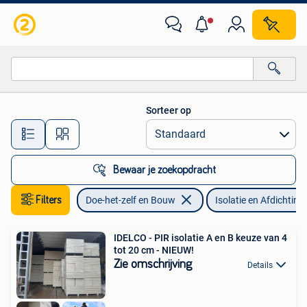
Isolatie en Afdichting
Sorteer op
Alle afstanden…
Bewaar je zoekopdracht
Filters
Doe-het-zelf en Bouw
Isolatie en Afdichting
IDELCO - PIR isolatie A en B keuze van 4
tot 20 cm - NIEUW!
Zie omschrijving
Details