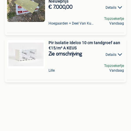
Nieuwprijs
€ 7.000,00
Details
Topzoekertje
Hoegaarden + Deel Van Kumtich + Deel Van Tienen
Vandaag
Pir Isolatie Idelco 10 cm tandgroef aan
€15/m² A KEUS
Zie omschrijving
Details
Topzoekertje
Lille
Vandaag