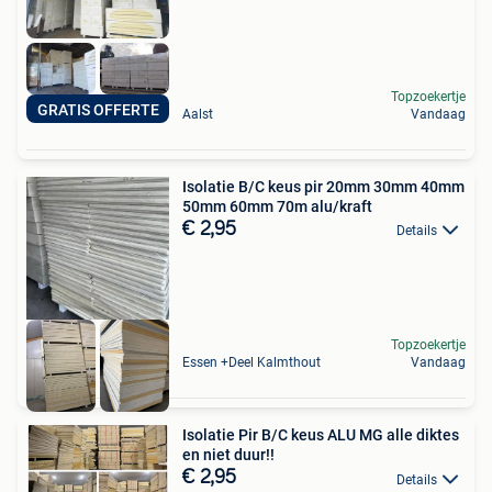
Topzoekertje
GRATIS OFFERTE
Aalst
Vandaag
Isolatie B/C keus pir 20mm 30mm 40mm
50mm 60mm 70m alu/kraft
€ 2,95
Details
Topzoekertje
Essen +Deel Kalmthout
Vandaag
Isolatie Pir B/C keus ALU MG alle diktes
en niet duur!!
€ 2,95
Details