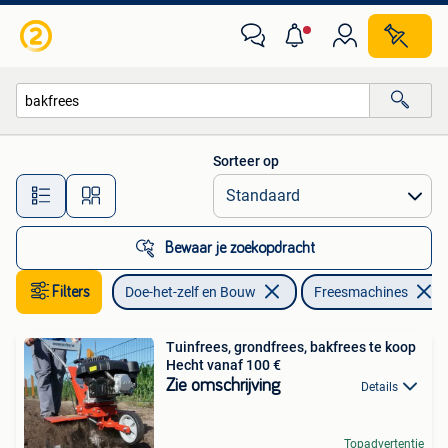
Gereedschap | Freesmachines
Sorteer op
Alle afstanden…
Bewaar je zoekopdracht
Filters
Doe-het-zelf en Bouw
Freesmachines
Tuinfrees, grondfrees, bakfrees te koop
Hecht vanaf 100 €
Zie omschrijving
Details
Topadvertentie