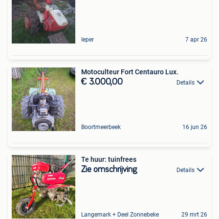
Ieper
7 apr 26
Motoculteur Fort Centauro Lux.
€ 3.000,00
Details
Boortmeerbeek
16 jun 26
Te huur: tuinfrees
Zie omschrijving
Details
Langemark + Deel Zonnebeke
29 mrt 26