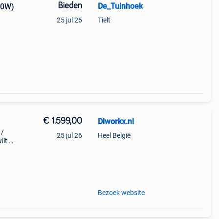
Bieden
De_Tuinhoek
00W)
25 jul 26
Tielt
e
ton.
€ 1.599,00
Dlworkx.nl
 /
25 jul 26
Heel België
ilt u
2, is
Bezoek website