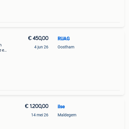
€ 450,00
RUAG
m
4 jun 26
Oostham
e emf
tal
€ 1.200,00
ilse
.
14 mei 26
Maldegem