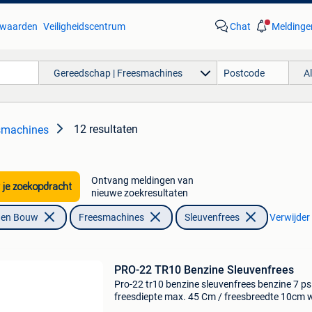
waarden
Veiligheidscentrum
Chat
Meldinge
Gereedschap | Freesmachines
A
12 resultaten
smachines
Ontvang meldingen van
 je zoekopdracht
nieuwe zoekresultaten
f en Bouw
Freesmachines
Sleuvenfrees
Verwijder 
PRO-22 TR10 Benzine Sleuvenfrees
Pro-22 tr10 benzine sleuvenfrees benzine 7 ps
freesdiepte max. 45 Cm / freesbreedte 10cm w
een pro-22 grondsleuvenfrees kopen? Deze