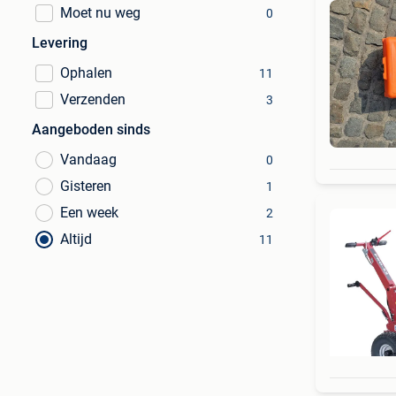
Moet nu weg
0
Levering
Ophalen
11
Verzenden
3
Aangeboden sinds
Vandaag
0
Gisteren
1
Een week
2
Altijd
11