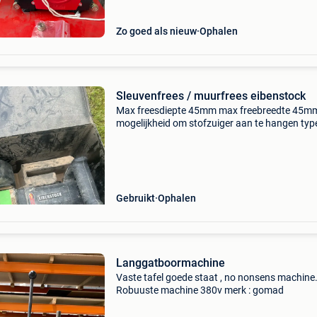
Zo goed als nieuw
Ophalen
Sleuvenfrees / muurfrees eibenstock
Max freesdiepte 45mm max freebreedte 45m
mogelijkheid om stofzuiger aan te hangen typ
180 vermogen:2300w dia max: 182mm toeren
3100
Gebruikt
Ophalen
Langgatboormachine
Vaste tafel goede staat , no nonsens machine
Robuuste machine 380v merk : gomad