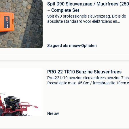
Spit D90 Sleuvenzaag / Muurfrees (25
– Complete Set
Spit d90 professionele sleuvenzaag. Dit is de
absolute standaard voor elektriciens en
installateurs om snel en nauwkeurig sleuven t
trekken in kalkzandsteen, baksteen of hard be
De machine is 4 j
Zo goed als nieuw
Ophalen
PRO-22 TR10 Benzine Sleuvenfrees
Pro-22 tr10 benzine sleuvenfrees benzine 7 ps
freesdiepte max. 45 Cm / freesbreedte 10cm w
een pro-22 grondsleuvenfrees kopen? Deze
sleuvengraver, van het nederlandse merk pro-2
een zeer d
Nieuw