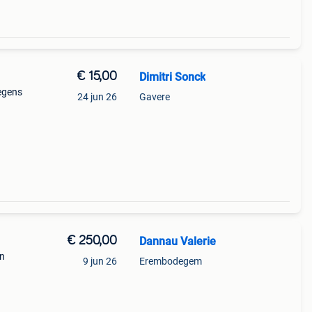
€ 15,00
Dimitri Sonck
egens
24 jun 26
Gavere
€ 250,00
Dannau Valerie
en
9 jun 26
Erembodegem
epte