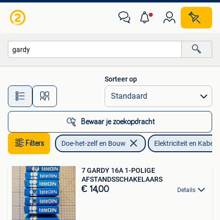
Elektriciteit en Kabels
Sorteer op
Alle afstanden…
Bewaar je zoekopdracht
Filters
Doe-het-zelf en Bouw
Elektriciteit en Kabels
7 GARDY 16A 1-POLIGE
AFSTANDSSCHAKELAARS
€ 14,00
Details