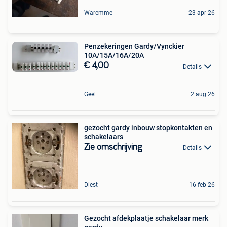
Waremme
23 apr 26
Penzekeringen Gardy/Vynckier
10A/15A/16A/20A
€ 4,00
Details
Geel
2 aug 26
gezocht gardy inbouw stopkontakten en
schakelaars
Zie omschrijving
Details
Diest
16 feb 26
Gezocht afdekplaatje schakelaar merk