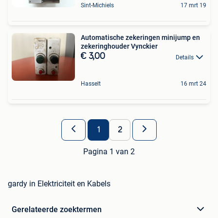
Sint-Michiels
17 mrt 19
Automatische zekeringen minijump en
zekeringhouder Vynckier
€ 3,00
Details
Hasselt
16 mrt 24
1
2
Pagina 1 van 2
gardy in Elektriciteit en Kabels
Gerelateerde zoektermen