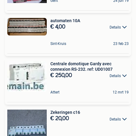
Gent
24 jun 19
automaten 10A
€ 4,00
Details
Sint-Kruis
23 feb 23
Centrale domotique Gardy avec
connexion RS-232. ref: UD01007
€ 250,00
Details
Attert
12 mrt 19
Zekeringen c16
€ 20,00
Details