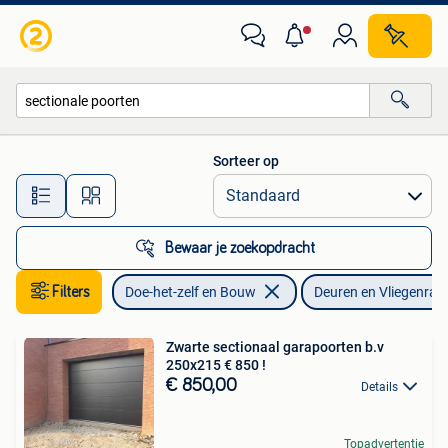
Deuren en Vliegenramen
Sorteer op
Alle afstanden…
Bewaar je zoekopdracht
Filters
Doe-het-zelf en Bouw
Deuren en Vliegenra
Zwarte sectionaal garapoorten b.v
250x215 € 850 !
€ 850,00
Details
Topadvertentie