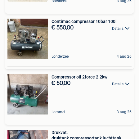
Borsbeek
3 aug 26
Contimac compressor 10bar 100l
€ 550,00
Details
Londerzeel
4 aug 26
Compressor oil 2force 2.2kw
€ 60,00
Details
Lommel
3 aug 26
Drukvat,
druktank,compressortank,luchttank