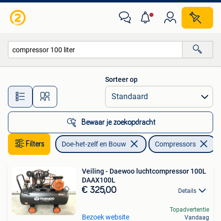
Compressors
Sorteer op
Alle afstanden…
Bewaar je zoekopdracht
Filters
Doe-het-zelf en Bouw
Compressors
V
Veiling - Daewoo luchtcompressor 100L
DAAX100L
€ 325,00
Details
Topadvertentie
Bezoek website
Vandaag