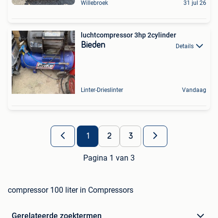
Willebroek
31 jul 26
luchtcompressor 3hp 2cylinder
Bieden
Details
Linter-Drieslinter
Vandaag
1
2
3
Pagina 1 van 3
compressor 100 liter in Compressors
Gerelateerde zoektermen