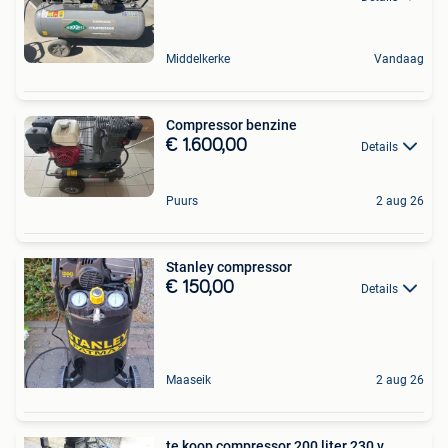
Middelkerke
Vandaag
Compressor benzine
€ 1.600,00
Details
Puurs
2 aug 26
Stanley compressor
€ 150,00
Details
Maaseik
2 aug 26
te koop compressor 200 liter 230 v