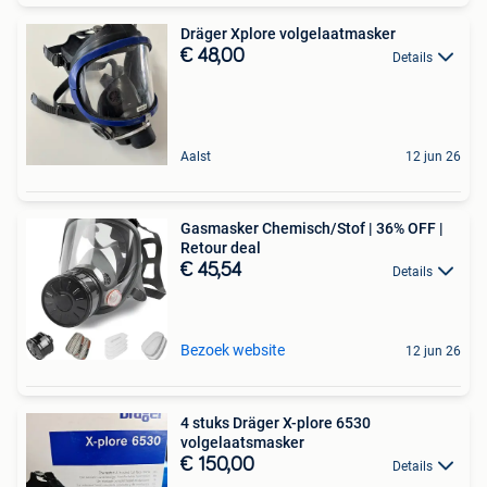
Dräger Xplore volgelaatmasker
€ 48,00
Details
Aalst
12 jun 26
Gasmasker Chemisch/Stof | 36% OFF |
Retour deal
€ 45,54
Details
Bezoek website
12 jun 26
4 stuks Dräger X-plore 6530
volgelaatsmasker
€ 150,00
Details