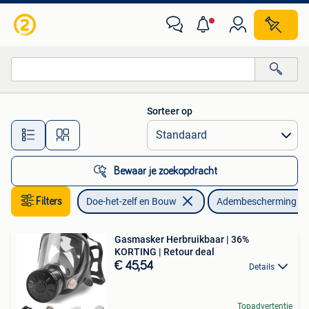
Adembescherming
Sorteer op
Alle afstanden…
Bewaar je zoekopdracht
Filters
Doe-het-zelf en Bouw
Adembescherming
Gasmasker Herbruikbaar | 36%
KORTING | Retour deal
€ 45,54
Details
Topadvertentie