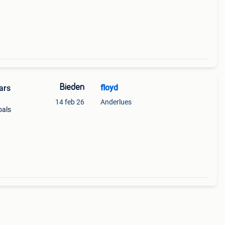
Bieden
floyd
ars
14 feb 26
Anderlues
oals