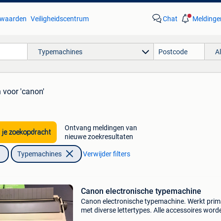
waarden
Veiligheidscentrum
Chat
Meldinge
Typemachines
A
n
voor 'canon'
Ontvang meldingen van
 je zoekopdracht
nieuwe zoekresultaten
Typemachines
Verwijder filters
Canon electronische typemachine
Canon electronische typemachine. Werkt prim
met diverse lettertypes. Alle accessoires word
meegeleverd.