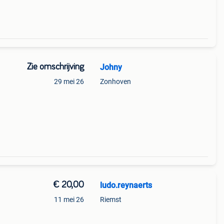
Zie omschrijving
Johny
g
29 mei 26
Zonhoven
€ 20,00
ludo.reynaerts
11 mei 26
Riemst