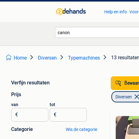
Help en info
Voor
13 resultate
Home
Diversen
Typemachines
Verfijn resultaten
Bewaar
Prijs
Diversen
van
tot
€
€
Categorie
Wis de categorie