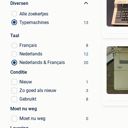
Diversen
Alle zoekertjes
Typemachines
13
Taal
Français
8
Nederlands
12
Nederlands & Français
20
Conditie
Nieuw
1
Zo goed als nieuw
3
Gebruikt
8
Moet nu weg
Moet nu weg
0