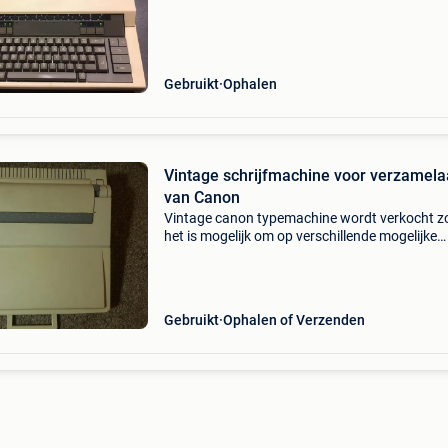
Gebruikt
Ophalen
Vintage schrijfmachine voor verzamela
van Canon
Vintage canon typemachine wordt verkocht z
het is mogelijk om op verschillende mogelijke
locaties te worden verzonden of opgehaald de
verzending is voor uw rekening volgens de
marktprijs
Gebruikt
Ophalen of Verzenden