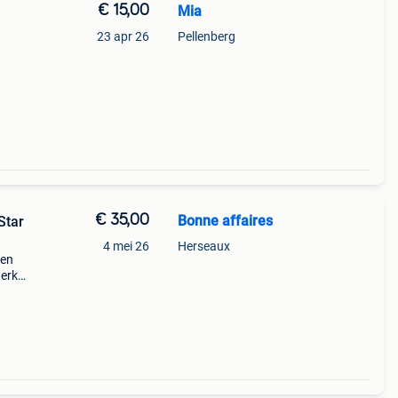
€ 15,00
Mia
23 apr 26
Pellenberg
€ 35,00
Bonne affaires
Star
4 mei 26
Herseaux
ren
werkt
) met