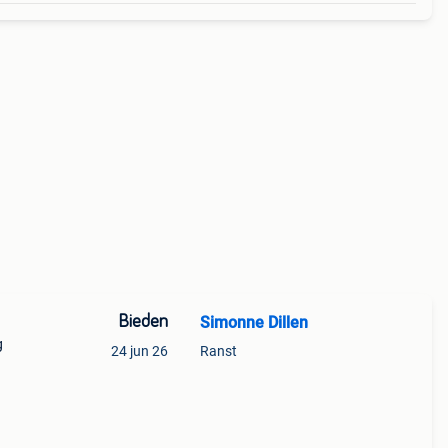
Bieden
Simonne Dillen
g
24 jun 26
Ranst