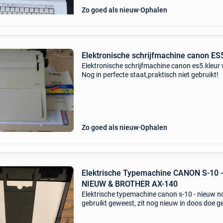
Zo goed als nieuw
Ophalen
Elektronische schrijfmachine canon es5.kleur w
Nog in perfecte staat,praktisch niet gebruikt!
Zo goed als nieuw
Ophalen
Elektrische Typemachine CANON S-10 -
NIEUW & BROTHER AX-140
Elektrische typemachine canon s-10 - nieuw n
gebruikt geweest, zit nog nieuw in doos doe g
een bos electrische typemachine brother ax-1
heel goede staat, amper gebruikt