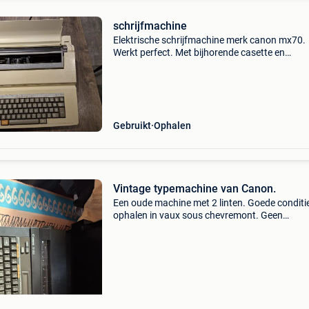
schrijfmachine
Elektrische schrijfmachine merk canon mx70.
Werkt perfect. Met bijhorende casette en
verschillende correctielinten. Geen enkele
beschadiging. Voor elk fatsoenlijk bod mag d
weg.
Gebruikt
Ophalen
Vintage typemachine van Canon.
Een oude machine met 2 linten. Goede conditi
ophalen in vaux sous chevremont. Geen
minimumverkoopprijs, het is voor een verzame
(het werkt, maar ik heb de batterijen niet)