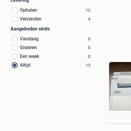
Levering
Ophalen
12
Verzenden
4
Aangeboden sinds
Vandaag
0
Gisteren
0
Een week
0
Altijd
13