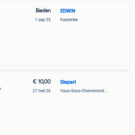
Bieden
EDWIN
1 sep 25
Kasterlee
eze
€ 10,00
Diepart
e
27 mei 26
Vaux-Sous-Chevremont + Partie De Chenee
laar