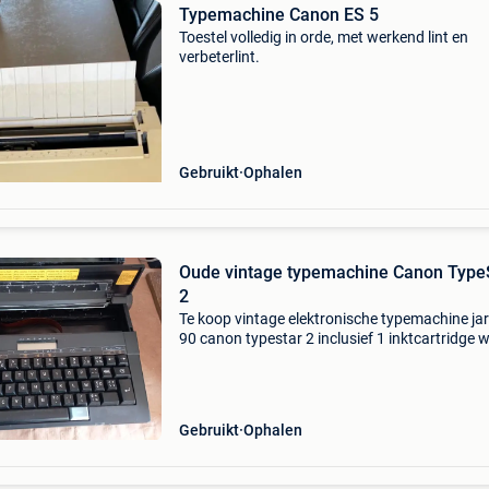
Typemachine Canon ES 5
Toestel volledig in orde, met werkend lint en
verbeterlint.
Gebruikt
Ophalen
Oude vintage typemachine Canon Type
2
Te koop vintage elektronische typemachine ja
90 canon typestar 2 inclusief 1 inktcartridge 
en print werkt op batterijen of netstroom (via
adapter, niet inbegrepen, 6 volt 1a aansluiting
Gebruikt
Ophalen