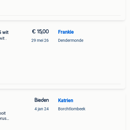
€ 15,00
Frankie
Elektronische schrijfmachine canon ES5 wit
it .
29 mei 26
Dendermonde
Bieden
Katrien
4 jan 24
Borchtlombeek
ooit
erust
40