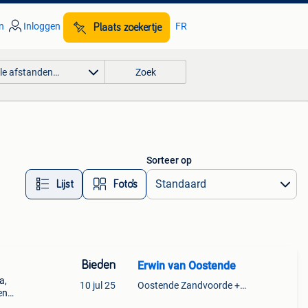
n
Inloggen
FR
Plaats zoekertje
lle afstanden…
Zoek
Sorteer op
Lijst
Foto’s
Bieden
Erwin van Oostende
a,
10 jul 25
Oostende Zandvoorde +Oostende
en