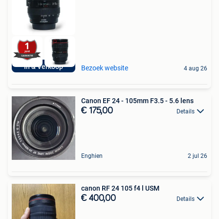
In & Verkoop
Bezoek website
4 aug 26
Canon EF 24 - 105mm F3.5 - 5.6 lens
€ 175,00
Details
Enghien
2 jul 26
canon RF 24 105 f4 l USM
€ 400,00
Details