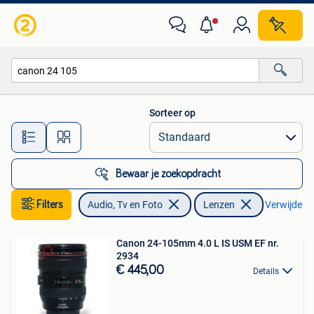
Foto | Lenzen en Objectieven
Sorteer op
Alle afstanden…
Bewaar je zoekopdracht
Filters
Audio, Tv en Foto
Lenzen
Verwijder fi
Canon 24-105mm 4.0 L IS USM EF nr.
2934
€ 445,00
Details