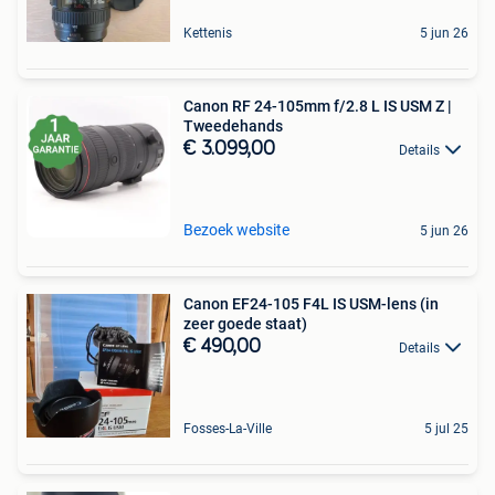
Kettenis
5 jun 26
Canon RF 24-105mm f/2.8 L IS USM Z |
Tweedehands
€ 3.099,00
Details
Bezoek website
5 jun 26
Canon EF24-105 F4L IS USM-lens (in
zeer goede staat)
€ 490,00
Details
Fosses-La-Ville
5 jul 25