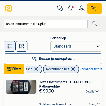
Rekenmachines
Sorteer op
Alle afstanden…
Bewaar je zoekopdracht
Filters
Diversen
Rekenmachines
Verwijder filters
Texas Instruments TI 84 PLUS CE-T
Python-editie
€ 90,00
Details
Sint-Lambrechts-Woluwe
2 aug 26