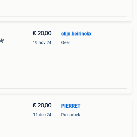
€ 20,00
stijn.beirinckx
aly
19 nov 24
Geel
€ 20,00
PIERRET
e
11 dec 24
Ruisbroek