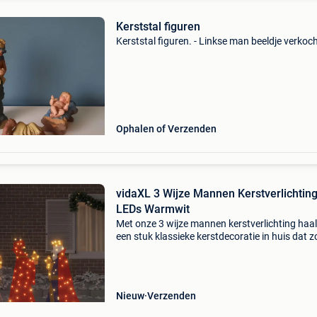
Kerststal figuren
Kerststal figuren. - Linkse man beeldje verkoc
Ophalen of Verzenden
vidaXL 3 Wijze Mannen Kerstverlichting
LEDs Warmwit
Met onze 3 wijze mannen kerstverlichting haal
een stuk klassieke kerstdecoratie in huis dat z
voor een warme sfeer, zowel binnen als buiten
Deze verlichtingsset combineert elegant stof 
meta
Nieuw
Verzenden