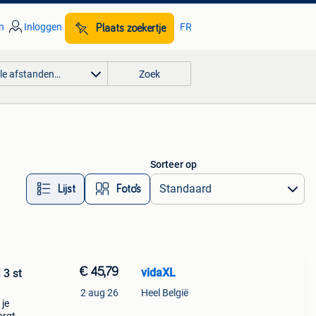
n
Inloggen
FR
Plaats zoekertje
lle afstanden…
Zoek
Sorteer op
Lijst
Foto’s
€ 45,79
vidaXL
 3 st
2 aug 26
Heel België
 je