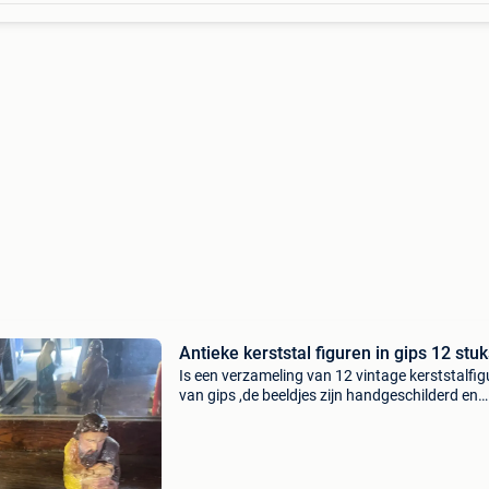
Antieke kerststal figuren in gips 12 stu
Is een verzameling van 12 vintage kerststalfig
van gips ,de beeldjes zijn handgeschilderd en
beelden typische taferelen uit zoals maria, joze
kindje jezus en herders.( Vermoedelijk jaren 50