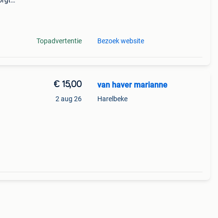
orgt
.
en
Topadvertentie
Bezoek website
€ 15,00
van haver marianne
2 aug 26
Harelbeke