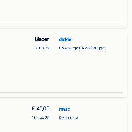
Bieden
dickie
12 jan 22
Lissewege ( & Zeebrugge )
€ 45,00
marc
10 dec 25
Diksmuide