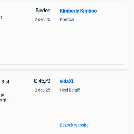
Bieden
Kimberly Kimboo
ht
2 dec 25
Kontich
€ 45,79
vidaXL
 3 st
2 dec 25
Heel België
 je
orgt
.
en
Bezoek website