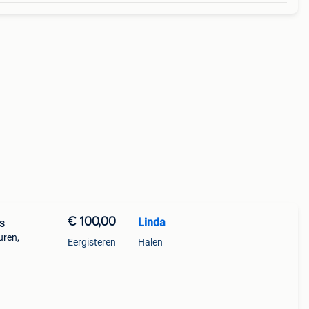
€ 100,00
Linda
ks
uren,
Eergisteren
Halen
f, het