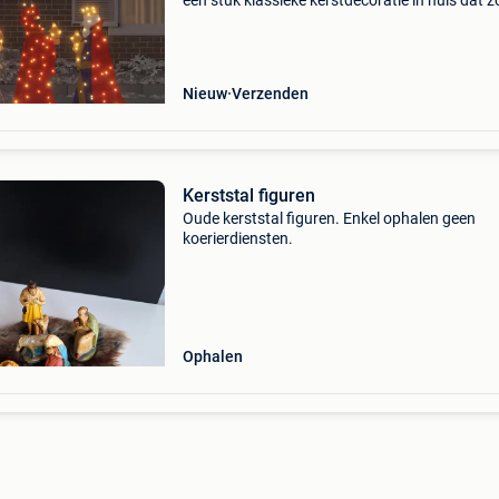
een stuk klassieke kerstdecoratie in huis dat z
voor een warme sfeer, zowel binnen als buiten
Deze verlichtingsset combineert elegant stof 
meta
Nieuw
Verzenden
Kerststal figuren
Oude kerststal figuren. Enkel ophalen geen
koerierdiensten.
Ophalen