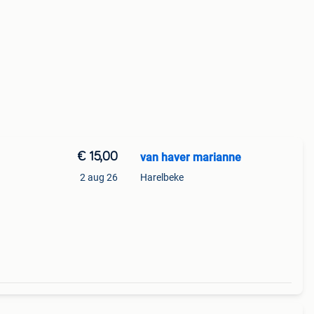
€ 15,00
van haver marianne
2 aug 26
Harelbeke