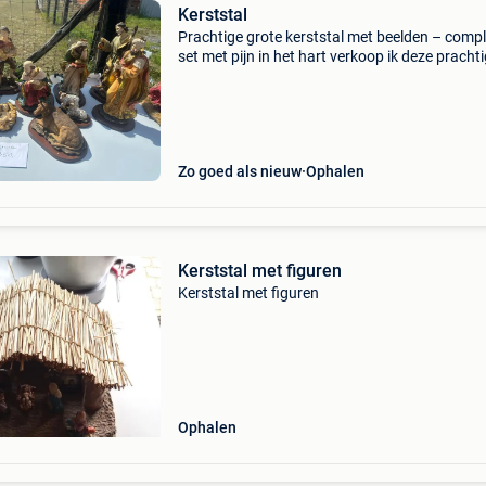
Kerststal
Prachtige grote kerststal met beelden – comp
set met pijn in het hart verkoop ik deze prachti
complete kerststal wegens mijn verhuis naar 
buitenland. Het gaat om een mooie set met gr
ge
Zo goed als nieuw
Ophalen
Kerststal met figuren
Kerststal met figuren
Ophalen