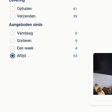
Levering
Ophalen
61
Verzenden
39
Aangeboden sinds
Vandaag
0
Gisteren
0
Een week
4
Altijd
63