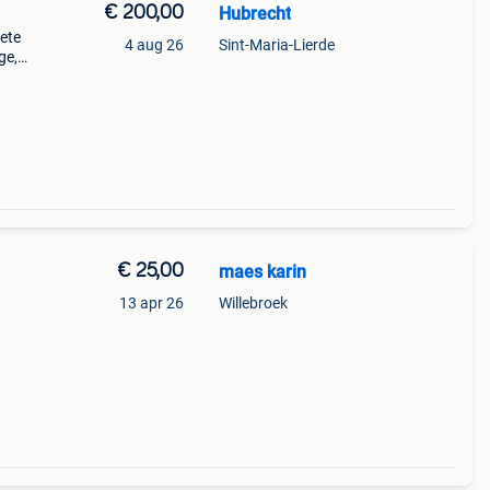
€ 200,00
Hubrecht
lete
4 aug 26
Sint-Maria-Lierde
ge,
het
ote,
€ 25,00
maes karin
13 apr 26
Willebroek