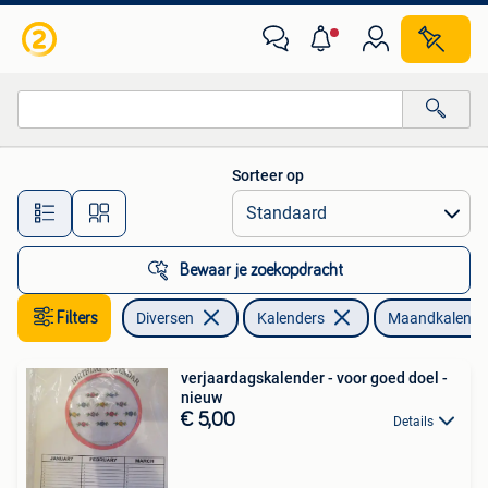
Kalenders
Sorteer op
Alle afstanden…
Bewaar je zoekopdracht
Filters
Diversen
Kalenders
Maandkalende
verjaardagskalender - voor goed doel -
nieuw
€ 5,00
Details