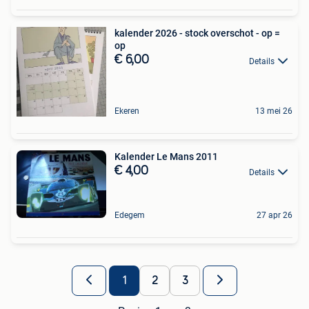
kalender 2026 - stock overschot - op =
op
€ 6,00
Details
Ekeren
13 mei 26
Kalender Le Mans 2011
€ 4,00
Details
Edegem
27 apr 26
1
2
3