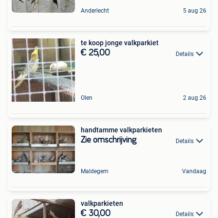
Anderlecht
5 aug 26
te koop jonge valkparkiet
€ 25,00
Details
Olen
2 aug 26
handtamme valkparkieten
Zie omschrijving
Details
Maldegem
Vandaag
valkparkieten
€ 30,00
Details