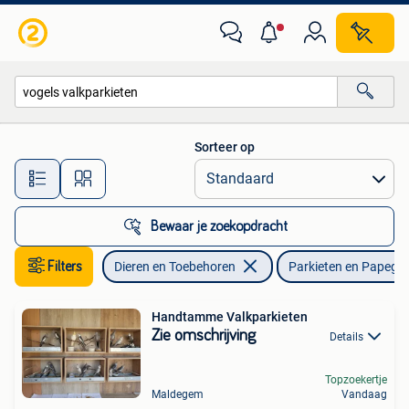
Vogels | Parkieten en Papegaaien
Sorteer op
Alle afstanden…
Bewaar je zoekopdracht
Filters
Dieren en Toebehoren
Parkieten en Papega
Handtamme Valkparkieten
Zie omschrijving
Details
Topzoekertje
Maldegem
Vandaag