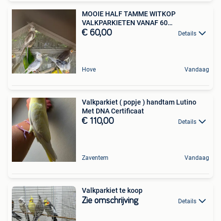
MOOIE HALF TAMME WITKOP
VALKPARKIETEN VANAF 60
EURO/VOGEL
€ 60,00
Details
Hove
Vandaag
Valkparkiet ( popje ) handtam Lutino
Met DNA Certificaat
€ 110,00
Details
Zaventem
Vandaag
Valkparkiet te koop
Zie omschrijving
Details