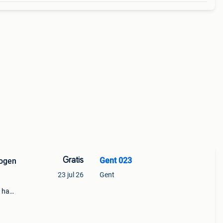
Gratis
Gent 023
logen
23 jul 26
Gent
e haar
en