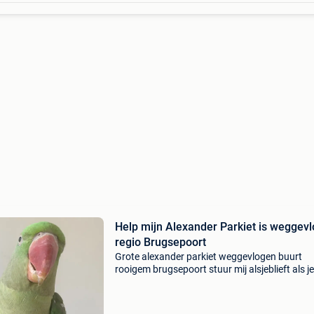
Help mijn Alexander Parkiet is weggev
regio Brugsepoort
Grote alexander parkiet weggevlogen buurt
rooigem brugsepoort stuur mij alsjeblieft als j
ziet hoort of hebt gevangen heb ringnummer 
eventueel dna certificaat