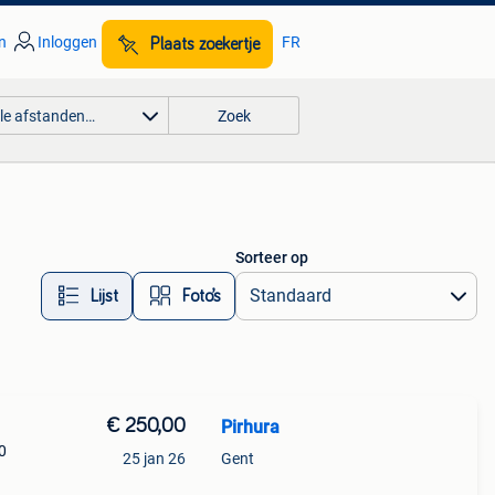
n
Inloggen
FR
Plaats zoekertje
lle afstanden…
Zoek
Sorteer op
Lijst
Foto’s
€ 250,00
Pirhura
0
25 jan 26
Gent