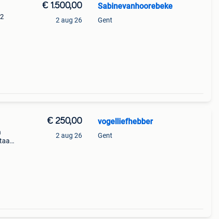
€ 1.500,00
Sabinevanhoorebeke
 2
2 aug 26
Gent
€ 250,00
vogelliefhebber
n
2 aug 26
Gent
staan
jn in