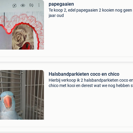
papegaaien
Te koop 2, edel papegaaien 2 kooien nog geen
jaar oud
Halsbandparkieten coco en chico
Hierbij verkoop ik 2 halsbandparkieten coco e
chico met kooi en derest wat we nog hebben 
eten zelfstandig met pap grootgebracht met pi
hart moeten ze zo snel mogelijk weg wegens
verhuis