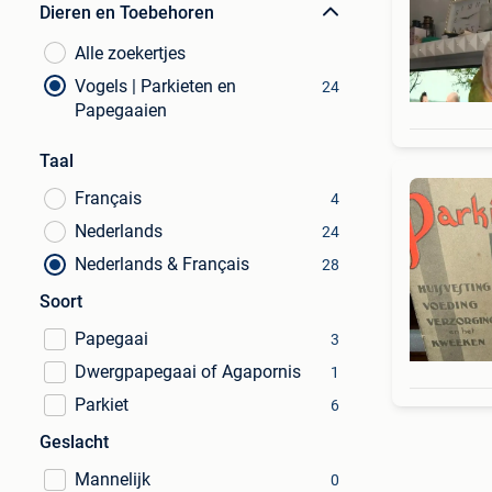
Dieren en Toebehoren
Alle zoekertjes
Vogels | Parkieten en
24
Papegaaien
Taal
Français
4
Nederlands
24
Nederlands & Français
28
Soort
Papegaai
3
Dwergpapegaai of Agapornis
1
Parkiet
6
Geslacht
Mannelijk
0