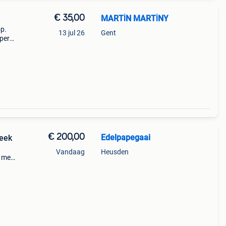
€ 35,00
MARTİN MARTİNY
op.
13 jul 26
Gent
 per
 een
€ 200,00
Edelpapegaai
week
Vandaag
Heusden
l met
mag
m