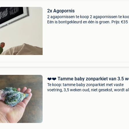
2x Agopornis
2 agapornissen te koop 2 agapornissen te ko
Eén is bontgekleurd en één is groen. Prijs: €35
stuk. De groene is 2 maanden oud en is een
vrouwtje. De bontgekleurde is 1 jaar oud en is
ma
️️❤️❤️ Tamme baby zonparkiet van 3.5 
Te koop: tamme baby zonparkiet met vaste
voetring, 3,5 weken oud, niet gesekst, wordt a
de spuit gepapt, eet supergoed van de spuit, 
nu als baby weg naar hun nieuwe eigenaar o
daar verder op