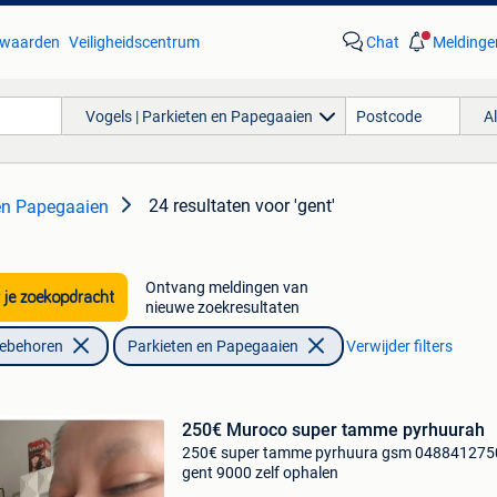
waarden
Veiligheidscentrum
Chat
Meldinge
Vogels | Parkieten en Papegaaien
A
24 resultaten
voor 'gent'
 en Papegaaien
Ontvang meldingen van
 je zoekopdracht
nieuwe zoekresultaten
oebehoren
Parkieten en Papegaaien
Verwijder filters
250€ Muroco super tamme pyrhuurah
250€ super tamme pyrhuura gsm 048841275
gent 9000 zelf ophalen