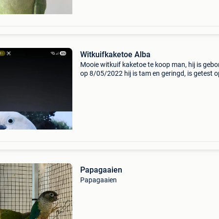
Witkuifkaketoe Alba
Mooie witkuif kaketoe te koop man, hij is gebo
op 8/05/2022 hij is tam en geringd, is getest 
borna virus chlamydophila pbfd al de testen zi
negatief dus is enorm gezond. Moet weg weg
sch
Papagaaien
Papagaaien