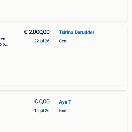
€ 2.000,00
Tsirina Derudder
ren
22 jul 26
Gent
op op
jn
ens
€ 0,00
Aya T
14 jul 26
Gent