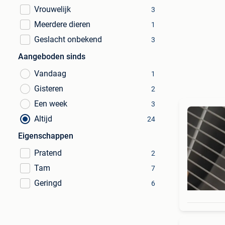
Vrouwelijk
3
Meerdere dieren
1
Geslacht onbekend
3
Aangeboden sinds
Vandaag
1
Gisteren
2
Een week
3
Altijd
24
Eigenschappen
Pratend
2
Tam
7
Geringd
6