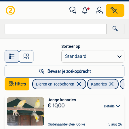
Vogels | Kanaries
Sorteer op
Alle afstanden…
Bewaar je zoekopdracht
Filters
Dieren en Toebehoren
Kanaries
Ba
Jonge kanaries
€ 10,00
Details
Oudenaarde+Deel Ooike
5 aug 26