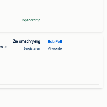
t/m
Topzoekertje
Zie omschrijving
BobiFett
en te
Eergisteren
Vilvoorde