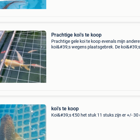
Prachtige koi's te koop
Prachtige gele koi te koop evenals mijn andere
koi&#39;s wegens plaatsgebrek. De koi&#39;
komen te groot voor mijn vijver. De karasighoi,
koi, is 85 cm. De nadere koi&#39;s zijn tuss
koi's te koop
Koi&#39;s €50 het stuk 11 stuks zijn er +/- 30