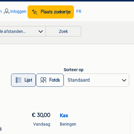
n
Inloggen
FR
Plaats zoekertje
lle afstanden…
Zoek
Sorteer op
Lijst
Foto’s
€ 30,00
Kas
Vandaag
Beringen
j