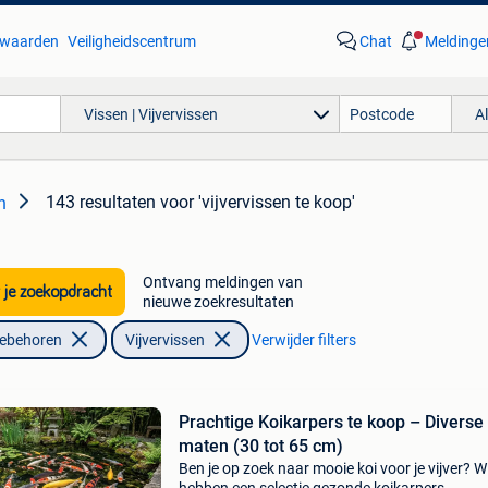
waarden
Veiligheidscentrum
Chat
Meldinge
Vissen | Vijvervissen
A
143 resultaten
voor 'vijvervissen te koop'
n
Ontvang meldingen van
 je zoekopdracht
nieuwe zoekresultaten
oebehoren
Vijvervissen
Verwijder filters
Prachtige Koikarpers te koop – Diverse
maten (30 tot 65 cm)
Ben je op zoek naar mooie koi voor je vijver? Wi