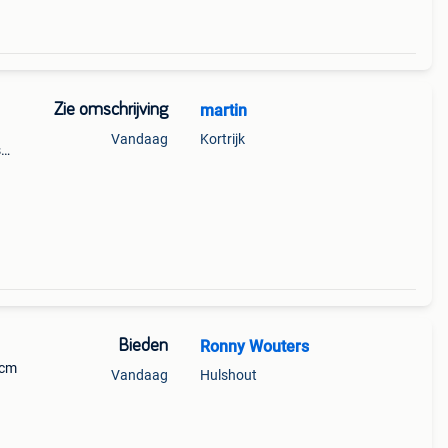
Zie omschrijving
martin
Vandaag
Kortrijk
s
 gele
Bieden
Ronny Wouters
 cm
Vandaag
Hulshout