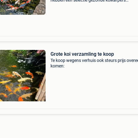
hebben een selectie gezonde koikarpers
beschikbaar in verschillende formaten en
prijsklassen: ​30 t/m 40 cm: € 30,- per stuk ​40 
50 cm: &euro
Grote koi verzamling te koop
Te koop wegens verhuis ook steurs prijs overe
komen: