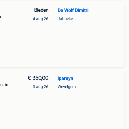
Bieden
De Wolf Dimitri
r
4 aug 26
Jabbeke
€ 350,00
ipareyn
es in
3 aug 26
Wevelgem