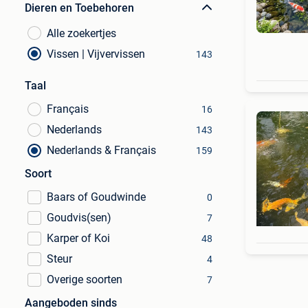
Dieren en Toebehoren
Alle zoekertjes
Vissen | Vijvervissen
143
Taal
Français
16
Nederlands
143
Nederlands & Français
159
Soort
Baars of Goudwinde
0
Goudvis(sen)
7
Karper of Koi
48
Steur
4
Overige soorten
7
Aangeboden sinds