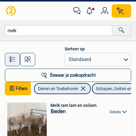
Schapen, Geiten en Varkens
Sorteer op
Alle afstanden…
Bewaar je zoekopdracht
Filters
Dieren en Toebehoren
Schapen, Geiten en 
Melk ram lam en ooilam
Bieden
Details