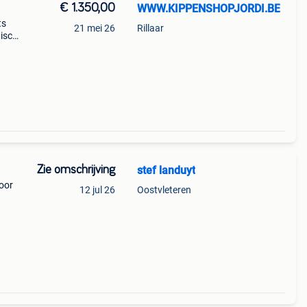
€ 1.350,00
WWW.KIPPENSHOPJORDI.BE
ts
21 mei 26
Rillaar
tische
 kun
Zie omschrijving
stef landuyt
voor
12 jul 26
Oostvleteren
een te