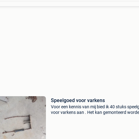
Speelgoed voor varkens
Voor een kennis van mij bied ik 40 stuks spee
voor varkens aan . Het kan gemonteerd word
de scheidingswanden van de afzonderlijke ho
in een varkensstal. Het speelgoed zorgt ervoo
de