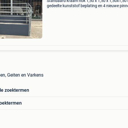
Standaard kraam hok 1,50 x 1,50 x 1,50x1,50
gedeelte kunststof beplating en 4 nieuwe pin
410 euro kraamhok 1,50x1,50x1,50x1,23 incl
doorstap poortje en 4 nieuwe pinnen 470 euro
kraamhok 1,50x1,
en, Geiten en Varkens
de zoektermen
zoektermen