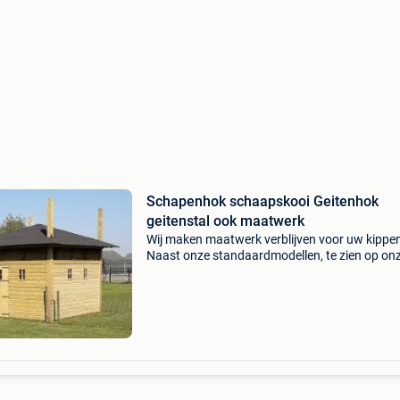
Schapenhok schaapskooi Geitenhok
geitenstal ook maatwerk
Wij maken maatwerk verblijven voor uw kippe
Naast onze standaardmodellen, te zien op on
website, maken we kippenhokken op maat, ge
naar uw wens. Samen met u tekenen we het h
de ren, het ver