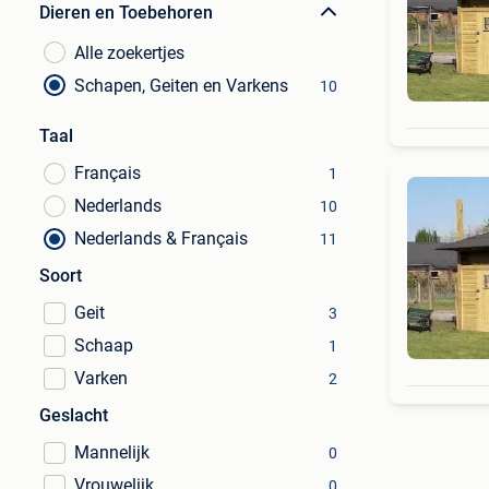
Dieren en Toebehoren
Alle zoekertjes
Schapen, Geiten en Varkens
10
Taal
Français
1
Nederlands
10
Nederlands & Français
11
Soort
Geit
3
Schaap
1
Varken
2
Geslacht
Mannelijk
0
Vrouwelijk
0