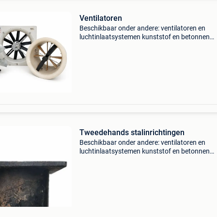
Ventilatoren
Beschikbaar onder andere: ventilatoren en
luchtinlaatsystemen kunststof en betonnen
roosters voerinstallaties en voerbakken
drinknippels en drinksystemen hokken,
afscheidingen en hekwerken mestschuive
Tweedehands stalinrichtingen
Beschikbaar onder andere: ventilatoren en
luchtinlaatsystemen kunststof en betonnen
roosters voerinstallaties en voerbakken
drinknippels en drinksystemen hokken,
afscheidingen en hekwerken mestschuive