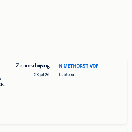
Zie omschrijving
N METHORST VOF
23 jul 26
Lunteren
n.
ze
heel
ok,