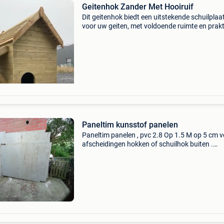
Geitenhok Zander Met Hooiruif
Dit geitenhok biedt een uitstekende schuilplaa
voor uw geiten, met voldoende ruimte en prak
functies. Het hok is uitgerust met een hooiruif,
zodat uw geiten altijd gemakkelijk bij hun voer
Paneltim kunsstof panelen
Paneltim panelen , pvc 2.8 Op 1.5 M op 5 cm 
afscheidingen hokken of schuilhok buiten .
Gemakkelijk verzaagbaar op maat prijsje over
komen