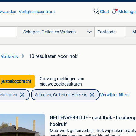
waarden
Veiligheidscentrum
Chat
Meldinge
Schapen, Geiten en Varkens
A
10 resultaten
voor 'hok'
 Varkens
Ontvang meldingen van
 je zoekopdracht
nieuwe zoekresultaten
oebehoren
Schapen, Geiten en Varkens
Verwijder filters
GEITENVERBLIJF - nachthok - hooiberg 
hooiruif
Maatwerk geitenverblijf - hok wij maken maat