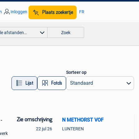
n
Inloggen
FR
Plaats zoekertje
lle afstanden…
Zoek
Sorteer op
Lijst
Foto’s
Zie omschrijving
N METHORST VOF
-
22 jul 26
LUNTEREN
werk