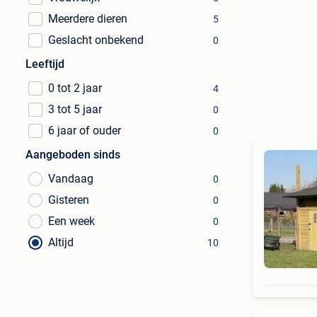
Meerdere dieren
5
Geslacht onbekend
0
Leeftijd
0 tot 2 jaar
4
3 tot 5 jaar
0
6 jaar of ouder
0
Aangeboden sinds
Vandaag
0
Gisteren
0
Een week
0
Altijd
10