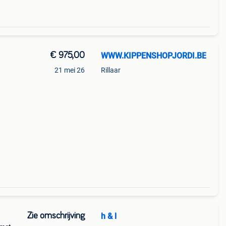
€ 975,00
WWW.KIPPENSHOPJORDI.BE
21 mei 26
Rillaar
Zie omschrijving
h & l