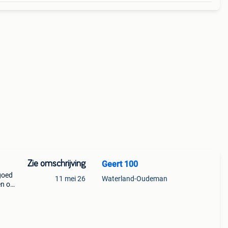
Zie omschrijving
Geert 100
lgoed
11 mei 26
Waterland-Oudeman
en op
kken
r dat