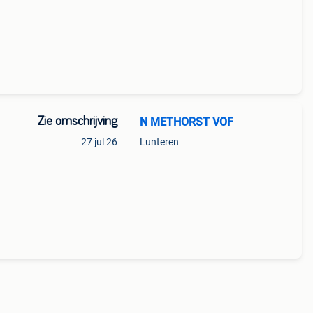
 uw
Zie omschrijving
N METHORST VOF
27 jul 26
Lunteren
r uw
, het