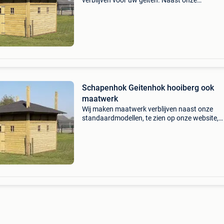
verblijven voor uw geiten. Naast onze
standaardmodellen, te zien op onze website,
maken we geitenhokken op maat, geheel naar
wens. Samen met u teken
Schapenhok Geitenhok hooiberg ook
maatwerk
Wij maken maatwerk verblijven naast onze
standaardmodellen, te zien op onze website,
maken we kippenhokken op maat, geheel naa
wens. Samen met u tekenen we het hok, de ren
verblijf uit, zodat