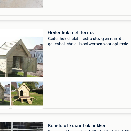
Geitenhok met Terras
Geitenhok chalet – extra stevig en ruim dit
geitenhok chalet is ontworpen voor optimale
veiligheid en comfort van uw geiten. Het is
vervaardigd uit hoogwaardige materialen en
voorzien van tal van vers
Kunststof kraamhok hekken