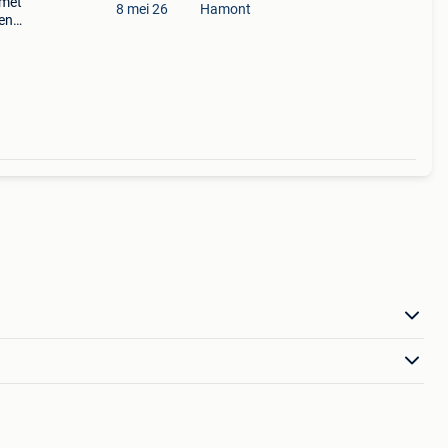
 met
8 mei 26
Hamont
nen