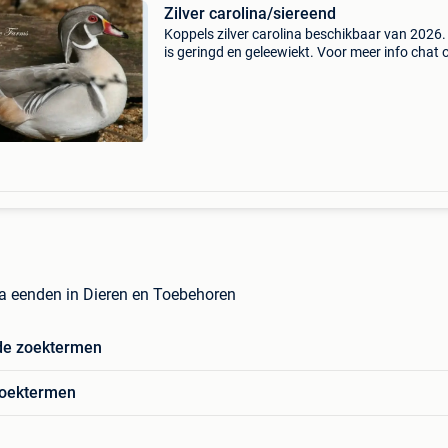
Zilver carolina/siereend
Koppels zilver carolina beschikbaar van 2026. 
is geringd en geleewiekt. Voor meer info chat of
0478/804386 Zie gerust ook mijn andere
zoekertjes.
Siereend/siereenden/eenden/watervogels
ina eenden in Dieren en Toebehoren
de zoektermen
zoektermen