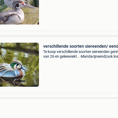
verschillende soorten siereenden/ een
Te koop verschillende soorten siereenden geri
van 26 en geleewiekt.. -Mandarijneend(ook lo
mannen) -hottentot taling( ook losse vrouwtjes
baikaltaling(ook losse vrouwtjes) -versicolor
taling(e