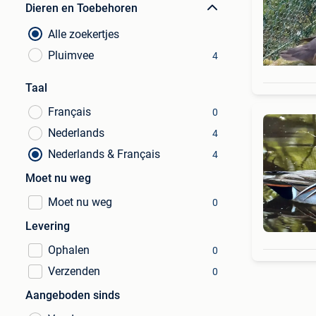
Dieren en Toebehoren
Alle zoekertjes
Pluimvee
4
Taal
Français
0
Nederlands
4
Nederlands & Français
4
Moet nu weg
Moet nu weg
0
Levering
Ophalen
0
Verzenden
0
Aangeboden sinds