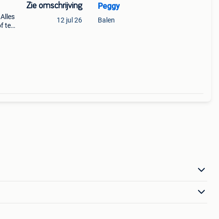
Zie omschrijving
Peggy
Alles
12 jul 26
Balen
 tel.