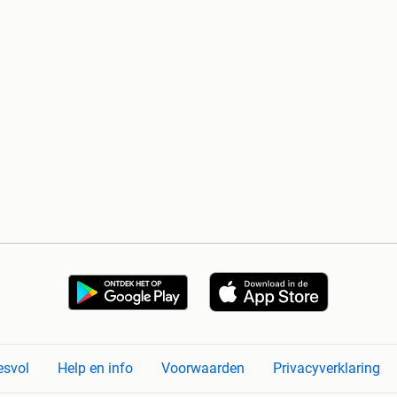
esvol
Help en info
Voorwaarden
Privacyverklaring