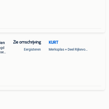
Zie omschrijving
KURT
den
ngd
Eergisteren
Merksplas + Deel Rijkevorsel
sse
) -