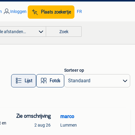
n
Inloggen
FR
Plaats zoekertje
lle afstanden…
Zoek
Sorteer op
Lijst
Foto’s
Zie omschrijving
marco
t en
2 aug 26
Lummen