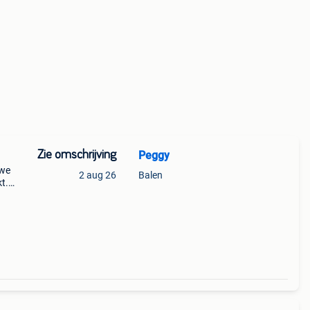
Zie omschrijving
Peggy
uwe
2 aug 26
Balen
t.
jn