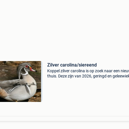
Zilver carolina/siereend
Koppel zilver carolina is op zoek naar een nie
thuis. Deze zijn van 2026, geringd en geleewiek
Het is eigen kweek. Ik ben ook telefonisch
bereikbaar op het nr. 0478/804386 Zie ook mi
andere zoe