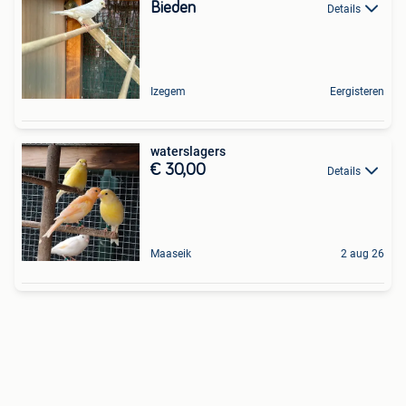
Bieden
Details
Izegem
Eergisteren
waterslagers
€ 30,00
Details
Maaseik
2 aug 26