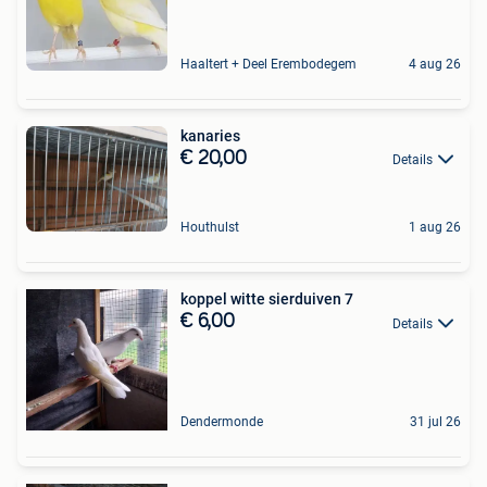
Haaltert + Deel Erembodegem
4 aug 26
kanaries
€ 20,00
Details
Houthulst
1 aug 26
koppel witte sierduiven 7
€ 6,00
Details
Dendermonde
31 jul 26